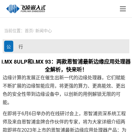
EN
在线购买
产品中心
当前位置：
首页
新闻中心
行业应用
公
行
技术与支持
司
业
i.MX 8ULP和i.MX 93：两款恩智浦最新边缘应用处理器
在线文档
全解析，快来听！
动
资
方案定制
边缘计算
的发展正在催生出新一代的边缘处理器，它们赋能
态
讯
不断扩展的边缘智能应用，将更强的算力、更高能效、更出
关于飞凌
色的安全性带到边缘设备中，以创新的用例解锁无限的可
能。
天猫商城
在即将于6月6日举办的在线研讨会上，恩智浦资深系统工程
淘宝商城
师及来自恩智浦金牌合作伙伴的专家，将为大家详细介绍两
款即将在2023年上市的恩智浦最新边缘应用处理器产品：为
新闻中心