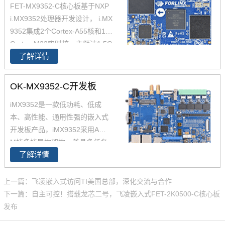
FET-MX9352-C核心板基于NXP
i.MX9352处理器开发设计， i.MX
9352集成2个Cortex-A55核和1个
Cortex-M33实时核，主频达1.5G
了解详情
Hz， 原生支持8路UART、2路Et
hernet(含1路TSN)、2路USB 2.
0、2路CAN-FD总线等常用接
OK-MX9352-C开发板
口。飞凌iMX93x系列在经市场验
iMX9352是一款低功耗、低成
证的 i.MX 6和i.MX 8基础上进行
本、高性能、通用性强的嵌入式
了升级，集成NPU 可加速边缘机
开发板产品，iMX9352采用A核+
器学习应用，i.MX9352核心板体
M核多核异构架构，兼具多任务
积小巧，便于嵌入到您的产品
了解详情
处理与实时控制，0.5 TOPS Eth
中。
os U-65 microNPU，满足边缘AI
需求，2路千兆网口，其中1路支
上一篇：飞凌嵌入式访问TI美国总部，深化交流与合作
持TSN，2通道MIPI-CSI摄像头
下一篇：自主可控！搭载龙芯二号，飞凌嵌入式FET-2K0500-C核心板
接口，引出处理器所有可引出功
发布
能，并确保信号和电源完整性，i