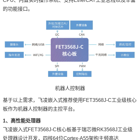
CPU、内置实时操作系统、支持EtherCAT工业总线以及丰富
的功能接口。
机器人控制器
基于以上需求，
飞凌
嵌入式推荐使用FET3568J-C工业级
核心
板
作为机器人控制器的主控平台。
1、高性能处理器
飞凌嵌入式FET3568J-C核心板基于瑞芯微
RK3568J
工业级
处理器设计开发，四核64位
Cortex
-A55架构主频高达