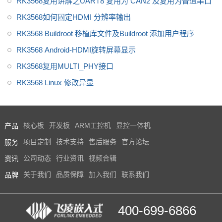
RK3568复用讲解之UART8 复用为 CAN2 及复用为普通串口
RK3568如何固定HDMI 分辨率输出
RK3568 Buildroot 移植库文件及Buildroot 添加用户程序
RK3568 Android-HDMI旋转屏幕显示
RK3568复用MULTI_PHY接口
RK3568 Linux 修改异显
产品
核心板
开发板
ARM工控机
显控一体机
服务
项目定制
技术支持
售后服务
官方论坛
资讯
公司动态
行业资讯
视频合辑
品牌
关于我们
品质保障
加入我们
联系我们
400-699-6866