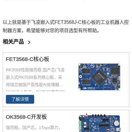
以上就是基于飞凌嵌入式FET3568J-C核心板的工业机器人控
制器方案，希望能够对您的项目选型有所帮助。
相关产品
>
FET3568-C核心板
RK3568性能强而稳 国产芯|飞凌
嵌入式RK3568系列核心板，采
用瑞芯微国产高性能AI处理器RK
3568设计生产，RK3568兼具CP
了解详情
U、GPU、NPU、VPU于一身，
RK3568 性能、性价比在同类产
品中具有较高优势，RK3568处
OK3568-C开发板
理器是一款定位中高端的通用型
强而稳，国产芯，1Tops算力，
SoC， 飞凌RK3568核心板主要