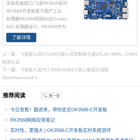
多路高速接口|飞凌RK3568系列
面向工业互联网、HMI、NVR存
RK3568开发板基于国产工业级AI
储、车载中控、工业网关等领
处理器RK3568四核64位Cortex-
域。目前RK3568系列已经批量
A55 处理器设计。RK3568作为
稳定出货
国产化高性能处理器，瑞芯微RK
了解详情
3568芯片是一款定位中高端的通
用型SoC，瑞芯微RK3568芯片是
上一篇：飞凌嵌入式FCU2601嵌入式控制单元通过ILAC-MRA、CNAS
一款定位中高端的通用型SoC，
检测认证
NPU达到1Tops，飞凌RK3568系
下一篇：飞凌嵌入式FET3568/3568J-C核心板现已适配
列核心板提供瑞芯微RK3568规
OpenHarmony4.1
格书_datasheet_数据手册_原理
图等，
推荐阅读
换一批
今日发售！戳进来，带你走近OK3588-C开发板
RK3568网络应用笔记
实时性，更强大 | OK3568-C开发板实时系统测评