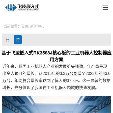
EN
在线购买
产品中心
当前位置：
首页
新闻中心
行业应用
公
行
技术与支持
司
业
基于飞凌嵌入式RK3568J核心板的工业机器人控制器应
在线文档
用方案
动
资
方案定制
近年来，我国工业
机器人
产业的发展势头强劲，年产量呈现
态
讯
出令人瞩目的增长。从2015年的3.3万台剧增至2023年的43.0
关于飞凌
万台，年均复合增长率达到了惊人的37.8%。这一显著的数据
增长，充分体现了我国在工业机器人领域的快速发展。
天猫商城
淘宝商城
新闻中心