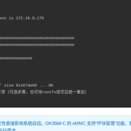
ess is 172.16.0.176

################################

################################

#############

' size 0x167de00 ... OK

否正常（可选步骤，也可待rootfs烧写后统一重启）

定性直接影响系统启动。OK3568-C 的 eMMC 支持“坏块管理”功能
运行需求。