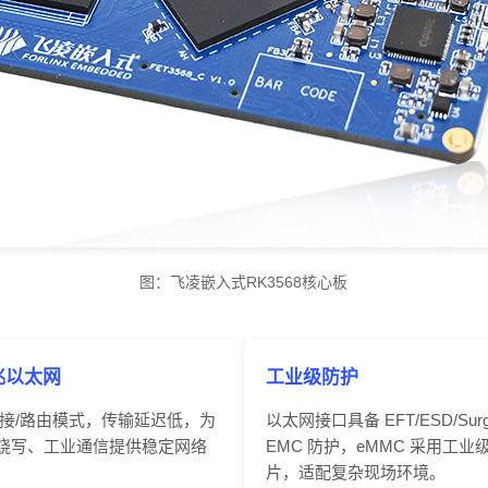
图：
飞凌嵌入式
RK3568核心板
兆以太网
工业级防护
接/路由模式，传输延迟低，为
以太网接口具备 EFT/
ESD
/Sur
P 烧写、工业通信提供稳定网络
EMC
防护，eMMC 采用工业
片
，适配复杂现场环境。