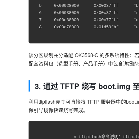
  5     0x00028000      0x00037fff      "b
  6     0x00038000      0x00c37fff      "
  7     0x00c38000      0x00c77fff      "o
  8     0x00c78000      0x01d59fbf      "u
该分区规划充分适配 OK3568-C 的多系统特性：若需切换
配套资料包（选型手册、产品手册）中包含详细的
3. 通过 TFTP 烧写 boot.img 
利用tftpflash命令可直接将 TFTP 服务器中的bo
保引导镜像快速烧写完成。
		# tftpflash命令说明：tftpflash [加载地址] [文件名] [目标分区名]
