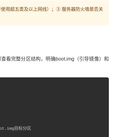
（推荐使用超五类及以上网线）；③ 服务器防火墙是否关
rt命令可查看完整分区结构，明确boot.img（引导镜像）和
boot.img目标分区
