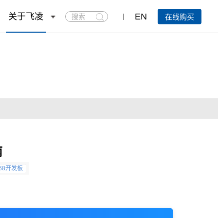
搜
关于飞凌
EN
在线购买
索
南
568开发板