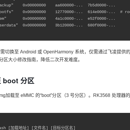
ackup"    0x00000000    aa600000-...  7b5d0000-...

rootfs"    0x00000000    12770000-...  614e0000-...  # 
em"       0x00000000    4a1c0000-...  e52f0000-...

serdata"  0x00000000    3b120000-...  680f0000-...

至 Android 或 OpenHarmony 系统，仅需通过飞凌提供的p
分区大小修改指南，降低二次开发难度。
至 boot 分区
ot.img加载至 eMMC 的“boot”分区（3 号分区）。RK356