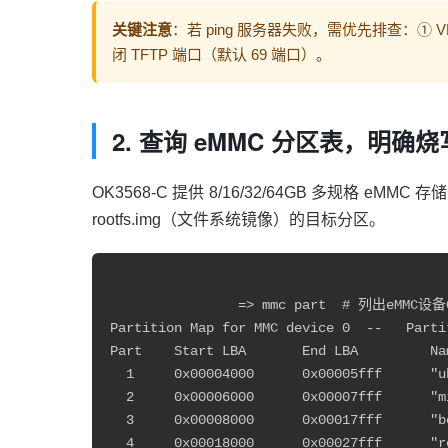
关键注意
：若 ping 服务器失败，需优先排查：①
闭 TFTP 端口（默认 69 端口）。
2. 查询 eMMC 分区表，明确
OK3568-C 提供 8/16/32/64GB 多规格 e
rootfs.img（文件系统镜像）的目标分区。
		=> mmc part  # 列出eMMC设备0的分区表（Partition Type: EFI）

Partition Map for MMC device 0  --   Partit
Part    Start LBA       End LBA         Na
  1     0x00004000      0x00005fff      "u
  2     0x00006000      0x00007fff      "m
  3     0x00008000      0x00017fff      "
  4     0x00018000      0x00027fff      "r