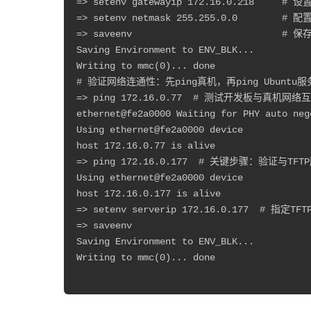
=> setenv gatewayip 172.16.0.218  
=> setenv netmask 255.255.0.0      
=> saveenv                         
Saving Environment to ENV_BLK...

Writing to mmc(0)... done

# 验证网络连通性：先ping真机，再ping Ubuntu服
=> ping 172.16.0.77  # 测试开发板与真机网络互
ethernet@fe2a0000 Waiting for PHY auto neg
Using ethernet@fe2a0000 device

host 172.16.0.77 is alive

=> ping 172.16.0.177  # 关键步骤：验证
Using ethernet@fe2a0000 device

host 172.16.0.177 is alive

=> setenv serverip 172.16.0.177  # 
=> saveenv

Saving Environment to ENV_BLK...

Writing to mmc(0)... done
