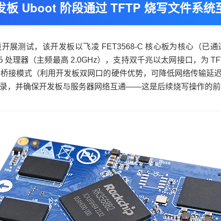
开发板
Uboot 阶段通过 TFTP 烧写文件系统
境
开展测试，该
开发板
以
飞凌
FET3568-C
核心板
为核心（已通
55 处理器（主频最高 2.0GHz），支持双千兆以太网接口，为 
板采用桥接模式（利用开发板
双网口
的硬件优势，可降低网络传输延
FTP 服务器目录，并确保开发板与服务器网络互通——这是后续烧写操作的