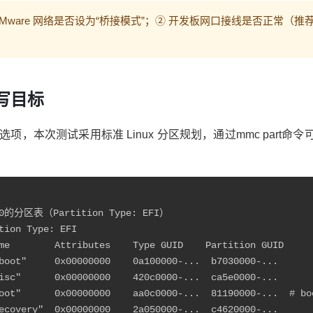
 VMware 网络是否设为“桥接模式”；② 开发板网口接线是否正常
烧写目标
MMC 存储选项，本次测试采用标准 Linux 分区规划，通过mmc pa
ion Type: EFI

me        Attributes    Type GUID    Partition GUID

boot"     0x00000000    0a100000-...  b7030000-...

isc"      0x00000000    420c0000-...  ca5e0000-...

boot"      0x00000000    aa0c0000-...  81190000-...  # 
ecovery"  0x00000000    2a050000-...  c4620000-...
