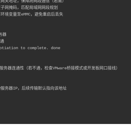
   # 设置网关地址，保障跨网段通信（若需）

  # 配置子网掩码，匹配局域网网段规划

  # 保存环境变量至eMMC，避免重启后丢失

务器

通

otiation to complete. done

与TFTP服务器连通性（若不通，检查VMware桥接模式或开发板网口接线）

指定TFTP服务器IP，后续传输默认指向该地址
