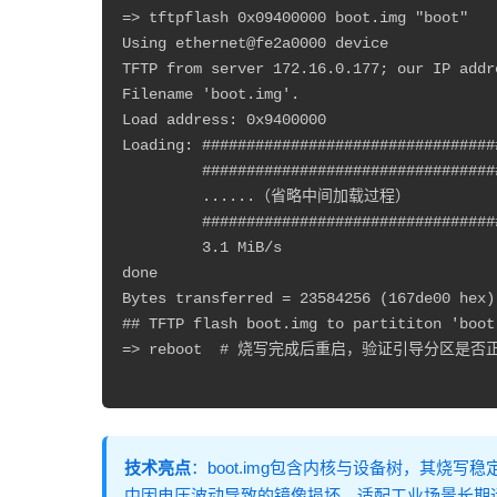
=> tftpflash 0x09400000 boot.img "boot"

Using ethernet@fe2a0000 device

TFTP from server 172.16.0.177; our IP addr
Filename 'boot.img'.

Load address: 0x9400000

Loading: #################################
         #################################
         ......（省略中间加载过程）

         ##################################
         3.1 MiB/s

done

Bytes transferred = 23584256 (167de00 hex)

## TFTP flash boot.img to partititon 'boot
=> reboot  # 烧写完成后重启，验证引导分区是
技术亮点
：boot.img包含内核与设备树，其烧写稳
中因电压波动导致的镜像损坏，适配工业场景长期