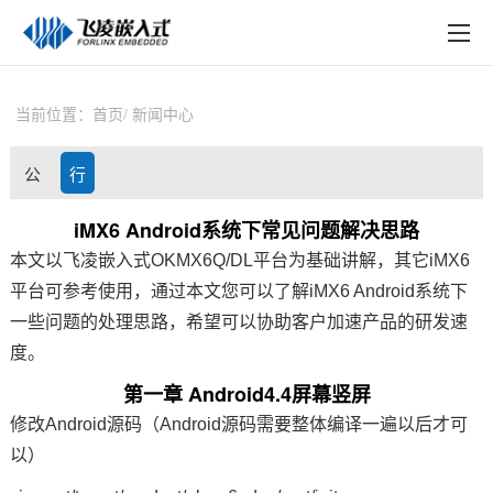
EN
在线购买
产品中心
当前位置：
首页
新闻中心
行业应用
公
行
技术与支持
司
业
iMX6 Android系统下常见问题解决思路
在线文档
本文以
飞凌嵌入式
OKMX6Q
/
DL
平台为基础讲解，其它iMX6
动
资
方案定制
平台可参考使用，通过本文您可以了解iMX6 Android系统下
态
讯
一些问题的处理思路，
希望可以
协助客户加速产品的研发速
关于飞凌
度。
天猫商城
第一章 Android4.4屏幕竖屏
修改Android源码（Android源码需要整体编译一遍以后才可
淘宝商城
以）
新闻中心