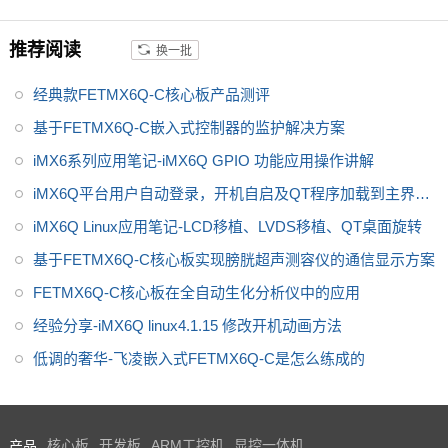
推荐阅读
换一批
经典款FETMX6Q-C核心板产品测评
基于FETMX6Q-C嵌入式控制器的监护解决方案
iMX6系列应用笔记-iMX6Q GPIO 功能应用操作讲解
iMX6Q平台用户自动登录，开机自启及QT程序加载到主界面
解决思路
iMX6Q Linux应用笔记-LCD移植、LVDS移植、QT桌面旋转
基于FETMX6Q-C核心板实现膀胱超声测容仪的通信显示方案
FETMX6Q-C核心板在全自动生化分析仪中的应用
经验分享-iMX6Q linux4.1.15 修改开机动画方法
低调的奢华-飞凌嵌入式FETMX6Q-C是怎么练成的
产品
核心板
开发板
ARM工控机
显控一体机