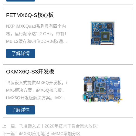
B、软件资源、硬件资源下载，
技术支持等。欢迎选购
FETMX6Q-S核心板
NXP iMX6Quad系列具有四个内
核，运行频率达1.2 GHz，带有1
MB L2缓存和64位DDR3或2通
道、32位LPDDR2支持。飞凌提
了解详情
供商业级iMX6Q核心板,工业级iM
X6Q核心板,兼容一同底板。具有
OKMX6Q-S3开发板
抗震,抗氧化,抗干扰,更快速升级
产品等优势。保定飞凌嵌入式专
飞凌嵌入式提供iMX6Q开发板，i
注imx6,imx6开发板,飞思卡尔imx
MX6解决方案，iMX6Q核心板，
6等ARM嵌入式核心控制系统研
i.MX6Q开发板解决方案。iMX6Q
发、设计和生产,是imx6,imx6开
稳定、快速、性价比高，欢迎选
发板,飞思卡尔imx6提供者,imx6
了解详情
购 NXP iMX6系列芯片全支持，
系列产品现已畅销全国,欢迎咨询!
升级简配无忧替换。
上一篇：飞凌嵌入式丨2020年技术干货合集大放送！
下一篇：iMX6Q应用笔记-eMMC增加分区