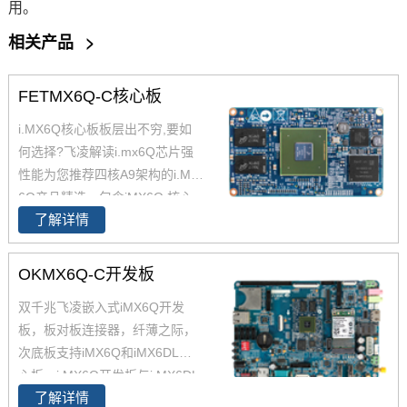
用
。
相关产品
>
FETMX6Q-C核心板
i.MX6Q核心板板层出不穷,要如
何选择?飞凌解读i.mx6Q芯片强
性能为您推荐四核A9架构的i.MX
6Q产品精选，包含iMX6Q 核心
了解详情
板、i.MX6Q 核心板、iMX6Q工
业级核心板，欢迎采购。 i.MX6
Q核心板基于NXP（原Freescal
OKMX6Q-C开发板
e）Cortex-A9架构的i.MX6Q四核
双千兆飞凌嵌入式iMX6Q开发
处理器设计，核心板小尺寸核心
板，板对板连接器，纤薄之际，
板搭配独特的薄款连接器，让设
次底板支持iMX6Q和iMX6DL核
计随心所欲！
心板。i.MX6Q开发板与i.MX6DL
了解详情
开发板资源丰富，原理图、PC