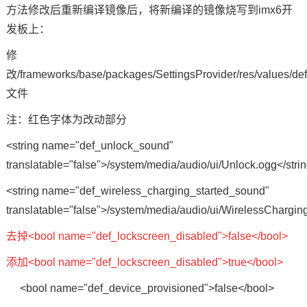
方法修改后重新编译镜像后，将新编译的镜像烧写到imx6
开
发板
上：
修
改/frameworks/base/packages/SettingsProvider/res/values/def
文件
注：红色字体为改动部分
<string name="def_unlock_sound"
translatable="false">/system/media/audio/ui/Unlock.ogg</stri
<string name="def_wireless_charging_started_sound"
translatable="false">/system/media/audio/ui/WirelessCharging
去掉<bool name="def_lockscreen_disabled">false</bool>
添加<bool name="def_lockscreen_disabled">true</bool>
<bool name="def_device_provisioned">false</bool>