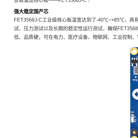
业级温宽核心板——FET3568J-C ！
强大稳定国产芯
FET3568J-C工业级
核心板
温宽达到了-40℃~+85℃
试、压力测试以及长期的稳定性运行测试，确保FET356
低、品质硬，可在
电力
、
医疗
设备、
物联网
、工业控制、