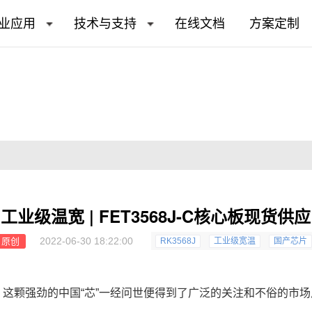
业应用
技术与支持
在线文档
方案定制
工业级温宽 | FET3568J-C核心板现货供应
2022-06-30 18:22:00
原创
RK3568J
工业级宽温
国产芯片
，这颗强劲的中国“芯”一经问世便得到了广泛的关注和不俗的市场