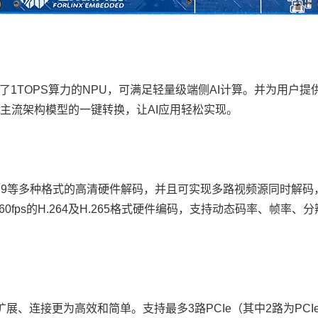
集成了1TOPS算力的NPU，可满足轻量级端侧AI计算。并为用户提供
eras/Darknet主流架构模型的一键转换，让AI应用轻松实现。
5/VP9等多种格式的高清硬件解码，并且可实现多路视频源同时解码，如8~10
60fps的H.264及H.265格式硬件编码，支持动态码率、帧
扩展、连接更为高效和简单。支持最多3路PCIe（其中2路为PCIe3