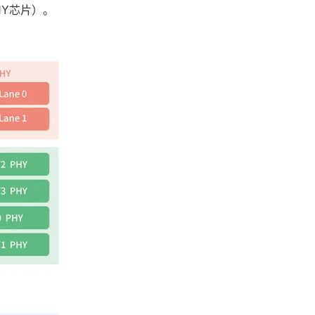
HY
芯片
）。