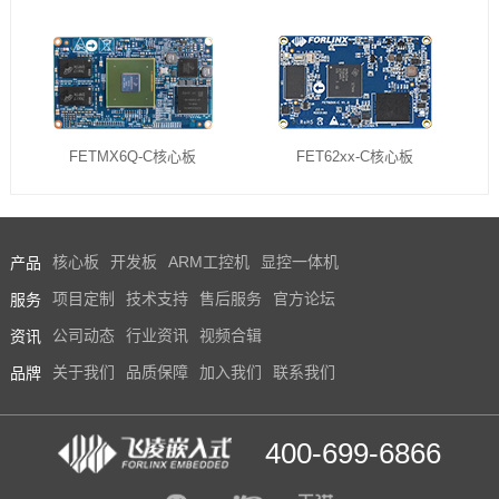
FETMX6Q-C核心板
FET62xx-C核心板
产品
核心板
开发板
ARM工控机
显控一体机
服务
项目定制
技术支持
售后服务
官方论坛
资讯
公司动态
行业资讯
视频合辑
品牌
关于我们
品质保障
加入我们
联系我们
400-699-6866