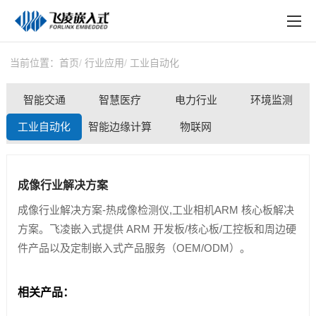
EN
在线购买
产品中心
当前位置：
首页
行业应用
工业自动化
行业应用
智能交通
智慧医疗
电力行业
环境监测
技术与支持
工业自动化
智能边缘计算
物联网
在线文档
成像行业解决方案
方案定制
成像行业解决方案-热成像检测仪,工业相机ARM 核心板解决
关于飞凌
方案。飞凌嵌入式提供 ARM 开发板/核心板/工控板和周边硬
件产品以及定制嵌入式产品服务（OEM/ODM）。
天猫商城
淘宝商城
相关产品：
新闻中心