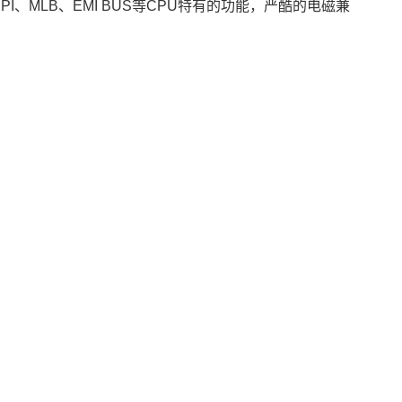
I、MLB、EMI BUS等CPU特有的功能，严酷的电磁兼