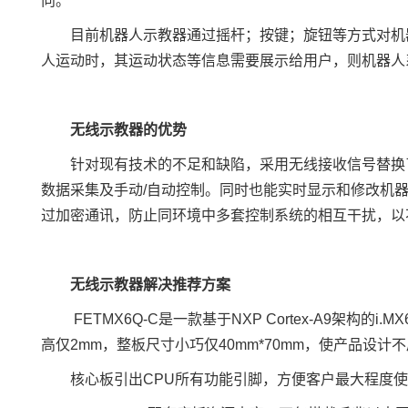
向。
目前
机器人示教器
通过摇杆；按键；旋钮等方式对机
人运动时，其运动状态等信息需要展示给用户，则机器人
无线示教器
的优势
针对现有技术的不足和缺陷，采用无线接收信号替换
数据采集及手动/自动控制。同时也能实时显示和修改机
过加密通讯，防止同环境中多套控制系统的相互干扰，以
无线示教器解决推荐
方案
FETMX6Q
-C是一款基于
NXP
Cortex
-A9架构的
i.M
高仅2mm，整板尺寸小巧仅40mm*70mm，使产品设计
核心板引出CPU所有功能
引脚
，方便客户最大程度使