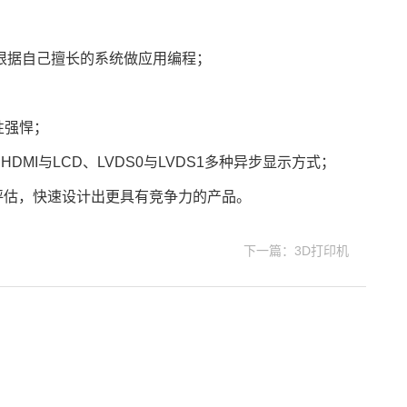
不同工程师可根据自己擅长的系统做应用编程；
性强悍；
DMI与LCD、LVDS0与LVDS1多种异步显示方式；
评估，快速设计出更具有竞争力的产品。
下一篇：3D打印机