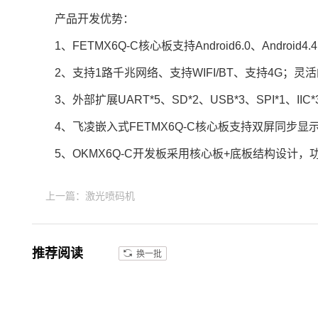
产品开发优势：
1、FETMX6Q-C核心板支持Android6.0、Andro
2、支持1路
千兆网
络、支持WIFI/BT、支持4G
3、外部扩展UART*5、SD*2、USB*3、
SPI
*1、I
4、
飞凌嵌入式
FETMX6Q-C核心板支持双屏同步显示
5、OKMX6Q-C
开发板
采用核心板+底板结构设计，
上一篇：激光喷码机
推荐阅读
换一批