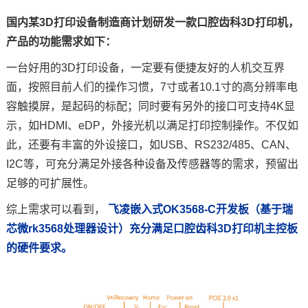
国内某3D打印设备制造商计划研发一款口腔齿科
3D打印机
，
技术论坛
产品的功能需求如下：
一台好用的3D打印设备，一定要有便捷友好的
人机交互
界
面，按照目前人们的操作习惯，7寸或者10.1寸的高分辨率电
容触摸屏，是起码的标配；同时要有另外的接口可支持
4K
显
示，如HDMI、eDP，外接光机以满足打印控制操作。不仅如
此，还要有丰富的外设接口，如USB、RS232/485、CAN、
I2C等，可充分满足外接各种设备及传感器等的需求，预留出
足够的可扩展性。
综上需求可以看到，
飞凌嵌入式
OK3568-C
开发板
（基于
瑞
芯微rk3568
处理器设计）充分满足口腔齿科3D打印机
主控板
的硬件要求。