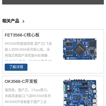
相关产品
>
FET3568-C核心板
RK3568性能强而稳 国产芯|飞凌
嵌入式RK3568系列核心板，采
用瑞芯微国产高性能AI处理器RK
3568设计生产，RK3568兼具CP
了解详情
U、GPU、NPU、VPU于一身，
RK3568 性能、性价比在同类产
品中具有较高优势，RK3568处
OK3568-C开发板
理器是一款定位中高端的通用型
强而稳，国产芯，1Tops算力，
SoC， 飞凌RK3568核心板主要
多路高速接口|飞凌RK3568系列
面向工业互联网、HMI、NVR存
RK3568开发板基于国产工业级AI
储、车载中控、工业网关等领