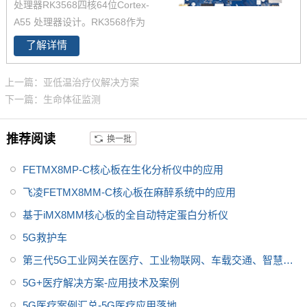
处理器RK3568四核64位Cortex-
域。目前RK3568系列已经批量
A55 处理器设计。RK3568作为
稳定出货
国产化高性能处理器，瑞芯微RK
了解详情
3568芯片是一款定位中高端的通
用型SoC，瑞芯微RK3568芯片是
上一篇：亚低温治疗仪解决方案
一款定位中高端的通用型SoC，
下一篇：生命体征监测
NPU达到1Tops，飞凌RK3568系
列核心板提供瑞芯微RK3568规
推荐阅读
换一批
格书_datasheet_数据手册_原理
图等，
FETMX8MP-C核心板在生化分析仪中的应用
飞凌FETMX8MM-C核心板在麻醉系统中的应用
基于iMX8MM核心板的全自动特定蛋白分析仪
5G救护车
第三代5G工业网关在医疗、工业物联网、车载交通、智慧城
市中的智能应用
5G+医疗解决方案-应用技术及案例
5G医疗案例汇总-5G医疗应用落地