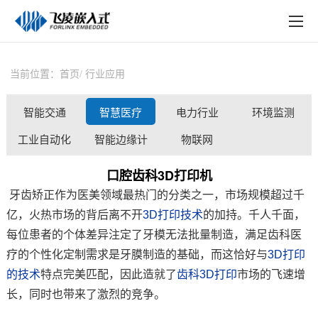
EN
在线购买
产品中心
当前位置：
首页
行业应用
行业应用
智能交通
智慧医疗
电力行业
环境监测
技术与支持
工业自动化
智能边缘计
物联网
在线文档
算
口腔齿科3D打印机
方案定制
牙齿矫正作为医美领域最热门的分类之一，市场规模超过千
亿，火热市场的背后离不开
3D打印技术
的加持。千人千面，
关于飞凌
每位患者的个体差异注定了牙模无法批量制造，满足齿科
医
天猫商城
疗
的个性化定制需求是牙膜制造的基础，而这恰好与
3D打印
的技术
特点完美匹配，因此造就了
齿科3D打印
市场的飞速增
淘宝商城
长，同时也带来了激烈的竞争。
新闻中心