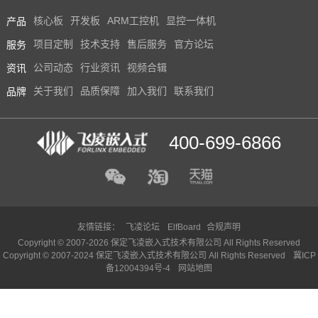
产品
核心板
开发板
ARM工控机
显控一体机
服务
项目定制
技术支持
售后服务
官方论坛
资讯
公司动态
行业资讯
视频合辑
品牌
关于我们
品质保障
加入我们
联系我们
400-699-6866
友情链接：
飞凌论坛
ElfBoard
合规声明
Copyright © 2007-2026 保定飞凌嵌入式技术有限公司 All Rights Reserved
Copyright © 2007-2024 保定飞凌嵌入式技术有限公司 All Rights Reserved
冀ICP
备12004394号-4
网站地图