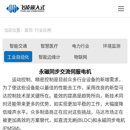
EN
在线购买
产品中心
当前位置：
首页
行业应用
行业应用
智能交通
智慧医疗
电力行业
环境监测
技术与支持
工业自动化
智能边缘计
物联网
在线文档
算
永磁同步交流伺服电机
方案定制
运动控制、精密控制是目前众多行业设备的新增需求，
为了使这些设备能以最佳的性能去工作，采用改良的新型马
关于飞凌
达控制技术是关键所在。能效的提高是趋势所向，新技术同
天猫商城
时还能带来更多的优势，如实现更加平稳的工作，大幅度降
低噪声水平。众多制造商正在应对这些挑战，马达市场正在
淘宝商城
被更加高效的
方案
替代，如直流无刷(BLDC)和永磁同步电机
(PMSM)。
新闻中心