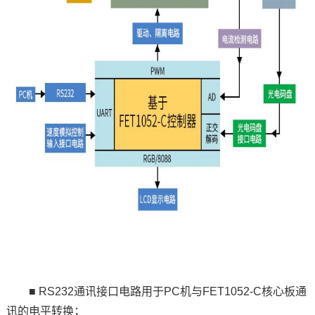
■ RS232通讯接口
电路
用于PC机与FET1052-C核心板通
讯的
电平
转换；