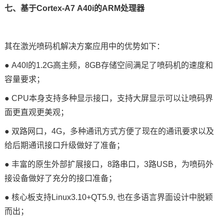
七、基于
Cortex
-
A7
A40i
的ARM处理器
其在
激光喷码机解决方案
应用中的优势如下：
● A40I的1.2G高主频，8GB存储空间满足了喷码机的速度和
容量要求；
● CPU本身支持多种
显示接口
，支持大屏显示可以让喷码界
面更直观更美观；
● 双路网口，4G，多种通讯方式方便了现在的通讯要求以及
给后期通讯接口升级做好了准备；
● 丰富的原生外部扩展接口，8路串口，3路USB，为喷码外
接设备做好了充分的接口准备；
●
核心板
支持Linux3.10+QT5.9, 也在多语言界面设计中脱颖
而出；