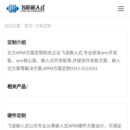
EN
在线购买
产品中心
当前位置：
首页
方案定制
行业应用
定制介绍
技术与支持
北方ARM方案定制知名企业飞凌嵌入式,专业研发arm开发
板、arm核心板、嵌入式开发板等,并提供开发板方案、嵌入
在线文档
式方案等解决方案,ARM方案定制0312-3113161
方案定制
相关产品：
关于飞凌
天猫商城
硬件定制
淘宝商城
飞凌嵌入式公司专业从事嵌入式ARM硬件方案设计，可满足
新闻中心