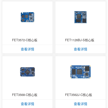
技术论坛
FET3572-C核心板
FET1126BJ-S核心板
查看详情
查看详情
FET3568-C核心板
FET3562J-C核心板
查看详情
查看详情