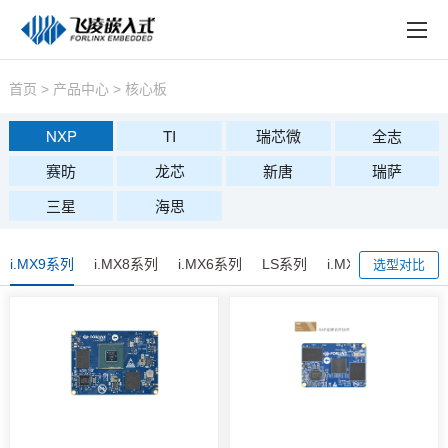
EN
在线购买
产品中心
首页
>
产品中心
>
核心板
行业应用
NXP
TI
瑞芯微
全志
赛昉
龙芯
新唐
瑞萨
技术与支持
三星
海思
在线文档
方案定制
i.MX9系列
i.MX8系列
i.MX6系列
LS系列
i.MXRT系列
选型对比
关于飞凌
天猫商城
淘宝商城
新闻中心