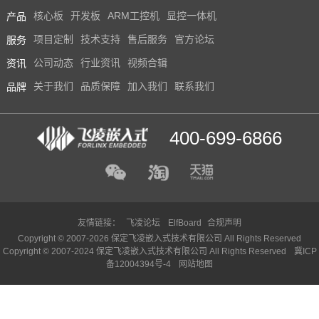
产品
核心板
开发板
ARM工控机
显控一体机
服务
项目定制
技术支持
售后服务
官方论坛
资讯
公司动态
行业资讯
视频合辑
品牌
关于我们
品质保障
加入我们
联系我们
400-699-6866
友情链接：
飞凌论坛
ElfBoard
合规声明
Copyright © 2007-2026 保定飞凌嵌入式技术有限公司 All Rights Reserved
Copyright © 2007-2024 保定飞凌嵌入式技术有限公司 All Rights Reserved
冀ICP
备12004394号-4
网站地图