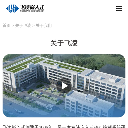
EN
在线购买
产品中心
首页
>
关于飞凌
>
关于我们
行业应用
关于飞凌
技术与支持
在线文档
方案定制
关于飞凌
天猫商城
淘宝商城
新闻中心
飞凌嵌入式创建于2006年，是一家专注嵌入式核心控制系统研