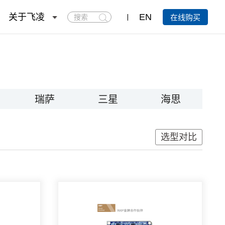
搜
关于飞凌
EN
在线购买
索
瑞萨
三星
海思
选型对比