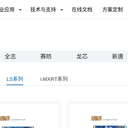
业应用
技术与支持
在线文档
方案定制
全志
赛昉
龙芯
新唐
LS系列
i.MXRT系列