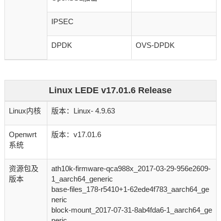
IPSEC
DPDK
OVS-DPDK
Linux LEDE v17.01.6 Release
Linux内核
版本：Linux- 4.9.63
Openwrt
版本：v17.01.6
系统
资源包及
ath10k-firmware-qca988x_2017-03-29-956e2609-
版本
1_aarch64_generic
base-files_178-r5410+1-62ede4f783_aarch64_ge
neric
block-mount_2017-07-31-8ab4fda6-1_aarch64_ge
neric