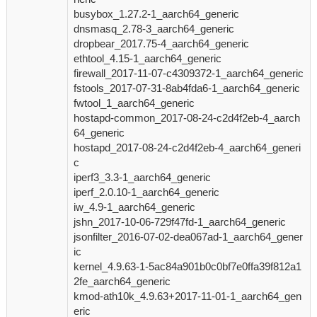
busybox_1.27.2-1_aarch64_generic
dnsmasq_2.78-3_aarch64_generic
dropbear_2017.75-4_aarch64_generic
ethtool_4.15-1_aarch64_generic
firewall_2017-11-07-c4309372-1_aarch64_generic
fstools_2017-07-31-8ab4fda6-1_aarch64_generic
fwtool_1_aarch64_generic
hostapd-common_2017-08-24-c2d4f2eb-4_aarch
64_generic
hostapd_2017-08-24-c2d4f2eb-4_aarch64_generi
c
iperf3_3.3-1_aarch64_generic
iperf_2.0.10-1_aarch64_generic
iw_4.9-1_aarch64_generic
jshn_2017-10-06-729f47fd-1_aarch64_generic
jsonfilter_2016-07-02-dea067ad-1_aarch64_gener
ic
kernel_4.9.63-1-5ac84a901b0c0bf7e0ffa39f812a1
2fe_aarch64_generic
kmod-ath10k_4.9.63+2017-11-01-1_aarch64_gen
eric