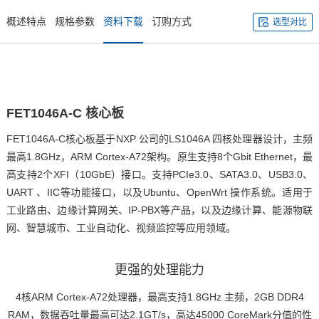
概述特点
规格参数
资料下载
订购方式
选型对比
FET1046A
-C
核心板
FET1046A-C核心板基于
NXP
公司的
LS1046A
四核处理器设计，主频
最高1.8GHz，
ARM
Cortex
-
A7
2架构。原生支持8个Gbit Ethernet，最
高支持2个XFI（10GbE）接口。支持PCIe3.0、SATA3.0、USB3.0、
UART 、IIC等功能接口，以及Ubuntu、OpenWrt 操作系统。适用于
工业路由、
边缘计算
网关、IP-PBX等产品，以及边缘计算、能源
物联
网
、
智慧城市
、工业自动化、视频监控等应用领域。
更强的处理能力
4核ARM Cortex-A72处理器，最高支持1.8GHz 主频，2GB DDR4
RAM，数据吞吐量最高可达2.1GT/s，高达45000 CoreMark分值的性