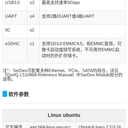
USB3.0
≤3
最高支持速率5Gbps
UART
≤4
支持2路DUART或4路UART
IIC
≤2
eSDHC
≤1
支持SD3.0 EMMC4.5，和EMMC复用，可
做卡启动或烧写系统，不可用作EMMC启
动时的外扩存储卡。
注*：SerDes可配置多种Ethernet、PCIe、SATA的组合，详见
《QorIQ LS1046A Reference Manual》中SerDes Module部分的
说明。
▊
软件参数
Linux ubuntu
交叉编译
aarch64-linux-gnu-gcc
Ubuntu/Linaro 7.3.0-16