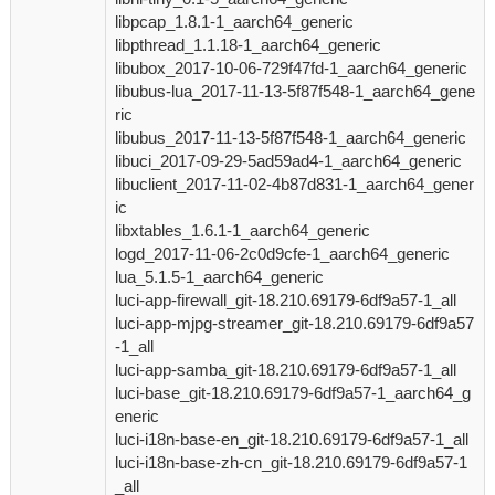
libpcap_1.8.1-1_aarch64_generic
libpthread_1.1.18-1_aarch64_generic
libubox_2017-10-06-729f47fd-1_aarch64_generic
libubus-lua_2017-11-13-5f87f548-1_aarch64_gene
ric
libubus_2017-11-13-5f87f548-1_aarch64_generic
libuci_2017-09-29-5ad59ad4-1_aarch64_generic
libuclient_2017-11-02-4b87d831-1_aarch64_gener
ic
libxtables_1.6.1-1_aarch64_generic
logd_2017-11-06-2c0d9cfe-1_aarch64_generic
lua_5.1.5-1_aarch64_generic
luci-app-firewall_git-18.210.69179-6df9a57-1_all
luci-app-mjpg-streamer_git-18.210.69179-6df9a57
-1_all
luci-app-samba_git-18.210.69179-6df9a57-1_all
luci-base_git-18.210.69179-6df9a57-1_aarch64_g
eneric
luci-i18n-base-en_git-18.210.69179-6df9a57-1_all
luci-i18n-base-zh-cn_git-18.210.69179-6df9a57-1
_all