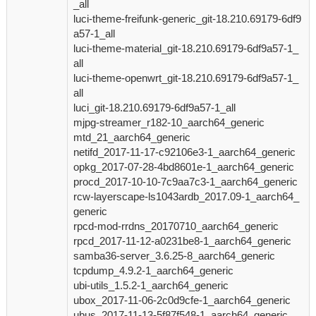
_all
luci-theme-freifunk-generic_git-18.210.69179-6df9
a57-1_all
luci-theme-material_git-18.210.69179-6df9a57-1_
all
luci-theme-openwrt_git-18.210.69179-6df9a57-1_
all
luci_git-18.210.69179-6df9a57-1_all
mjpg-streamer_r182-10_aarch64_generic
mtd_21_aarch64_generic
netifd_2017-11-17-c92106e3-1_aarch64_generic
opkg_2017-07-28-4bd8601e-1_aarch64_generic
procd_2017-10-10-7c9aa7c3-1_aarch64_generic
rcw-layerscape-ls1043ardb_2017.09-1_aarch64_
generic
rpcd-mod-rrdns_20170710_aarch64_generic
rpcd_2017-11-12-a0231be8-1_aarch64_generic
samba36-server_3.6.25-8_aarch64_generic
tcpdump_4.9.2-1_aarch64_generic
ubi-utils_1.5.2-1_aarch64_generic
ubox_2017-11-06-2c0d9cfe-1_aarch64_generic
ubus_2017-11-13-5f87f548-1_aarch64_generic