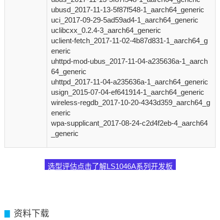
ubusd_2017-11-13-5f87f548-1_aarch64_generic
uci_2017-09-29-5ad59ad4-1_aarch64_generic
uclibcxx_0.2.4-3_aarch64_generic
uclient-fetch_2017-11-02-4b87d831-1_aarch64_g
eneric
uhttpd-mod-ubus_2017-11-04-a235636a-1_aarch
64_generic
uhttpd_2017-11-04-a235636a-1_aarch64_generic
usign_2015-07-04-ef641914-1_aarch64_generic
wireless-regdb_2017-10-20-4343d359_aarch64_g
eneric
wpa-supplicant_2017-08-24-c2d4f2eb-4_aarch64
_generic
选型评估点击了解LS1046A系列开发板
资料下载
▊