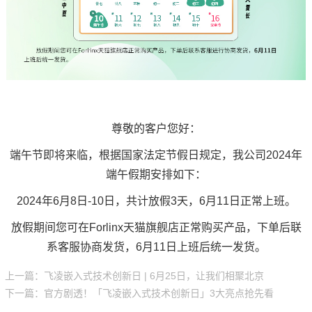
技术论坛
尊敬的客户您好：
端午节即将来临，根据国家法定节假日规定，我公司2024年
端午假期安排如下：
2024年6月8日-10日，共计放假3天，6月11日正常上班。
放假期间您可在Forlinx天猫旗舰店正常购买产品，下单后联
系客服协商发货，6月11日上班后统一发货。
上一篇：飞凌嵌入式技术创新日 | 6月25日，让我们相聚北京
下一篇：官方剧透！「飞凌嵌入式技术创新日」3大亮点抢先看