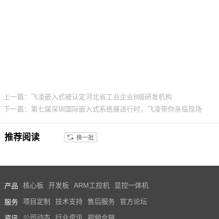
技术论坛
上一篇：飞凌嵌入式被认定河北省工业企业B级研发机构
下一篇：第七届深圳国际嵌入式系统展进行时，飞凌带你亲临现场
推荐阅读
换一批
产品
核心板
开发板
ARM工控机
显控一体机
服务
项目定制
技术支持
售后服务
官方论坛
资讯
公司动态
行业资讯
视频合辑