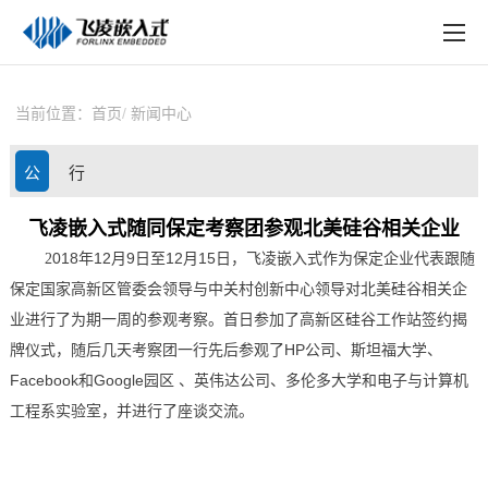
EN
在线购买
产品中心
当前位置：
首页
新闻中心
行业应用
公
行
技术与支持
司
业
飞凌嵌入式随同保定考察团参观北美硅谷相关企业
在线文档
018
12
9
12
15
2
年
月
日至
月
日，
飞凌嵌入式
作为保定企业代表跟随
动
资
方案定制
保定国家高新区管委会
领导
与中关村创新中心
领导
对北美
硅谷
相关企
态
讯
业进行了为期一周的参观考察。
首日
参加了高新区硅谷工作站签约揭
关于飞凌
HP
牌仪式
，
随后几天
考察团一行先后参观了
公司、斯坦福大学、
Facebook
Google
和
园区 、英伟达公司、多伦多大学和电子与计算机
天猫商城
工程系实验室
，并进行了座谈交流。
淘宝商城
新闻中心