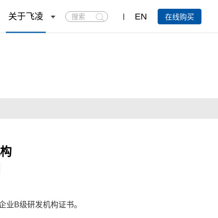
搜
关于飞凌
EN
在线购买
索
机构
企业
B
级研发机构证书。