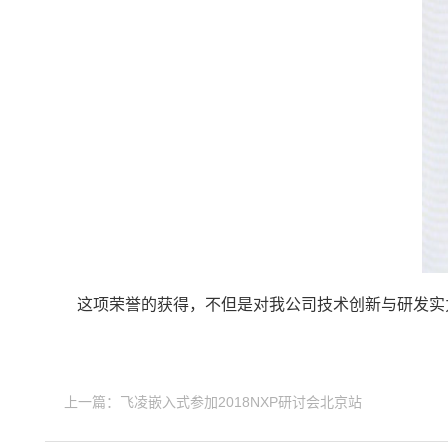
这项荣誉的获得，不但是对我公司技术创新与研发实
上一篇：飞凌嵌入式参加2018NXP研讨会北京站