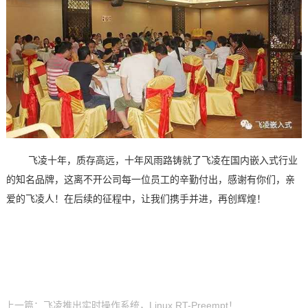
飞凌十年，
质
存高远，十年风雨路铸就了飞凌在国内嵌入式行业
的知名品牌，这离不开公司每一位员工的辛勤付出，感谢有你们，亲
爱的飞凌人！在后续的征程中，让我们携手并进，再创辉煌！
上一篇：飞凌推出实时操作系统，Linux RT-Preempt！