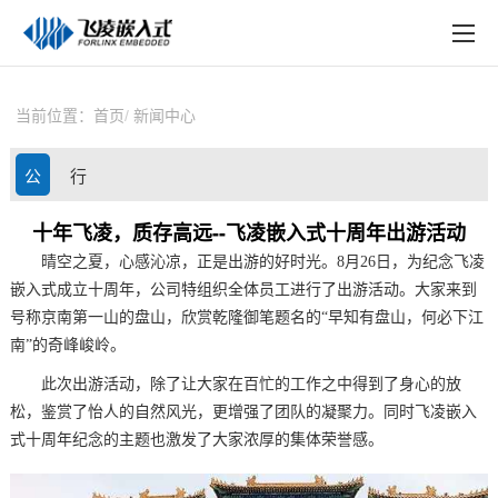
EN
在线购买
产品中心
当前位置：
首页
新闻中心
行业应用
公
行
技术与支持
司
业
十年飞凌，质存高远--飞凌嵌入式十周年出游活动
在线文档
晴空之夏，心感沁凉，正是出游的好时光。8月26日，为纪念
飞凌
动
资
嵌入式
成立
十周年
，公司特组织全体员工进行了出游活动。大家来到
方案定制
态
讯
号称京南第一山的盘山，欣赏乾隆御笔题名的
“
早知有盘山，何必下江
关于飞凌
南
”
的奇峰峻岭。
此次出游活动，除了让大家在百忙的工作之中得到了身心的放
天猫商城
松，鉴赏了怡人的自然风光，更增强了团队的凝聚力。同时
飞凌
嵌入
式
十周年纪念的主题也激发了大家浓厚的集体荣誉感。
淘宝商城
新闻中心