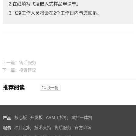
2.在线填写
飞凌嵌入式
样品申请单。
技术论坛
3.
飞凌
工作人员将会在2个工作日内与您联系。
上一篇：售后服务
下一篇：投诉建议
推荐阅读
换一批
产品
核心板
开发板
ARM工控机
显控一体机
服务
项目定制
技术支持
售后服务
官方论坛