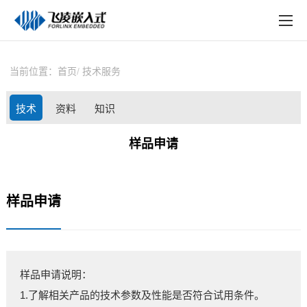
EN
在线购买
产品中心
当前位置：
首页
技术服务
行业应用
技术
资料
知识
技术与支持
支持
下载
库
样品申请
在线文档
方案定制
样品申请
关于飞凌
天猫商城
淘宝商城
样品申请说明：
1.了解相关产品的技术参数及性能是否符合试用条件。
新闻中心