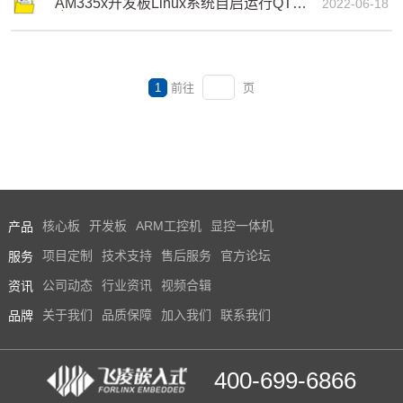
AM335x开发板Linux系统自启运行QT程
2022-06-18
序
技术论坛
1
前往
页
产品
核心板
开发板
ARM工控机
显控一体机
服务
项目定制
技术支持
售后服务
官方论坛
资讯
公司动态
行业资讯
视频合辑
品牌
关于我们
品质保障
加入我们
联系我们
400-699-6866