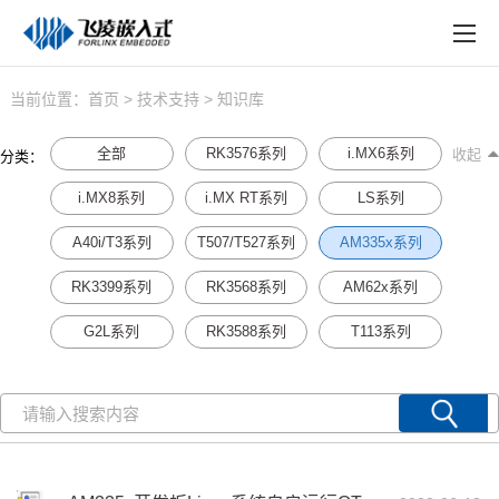
EN
在线购买
产品中心
当前位置：
首页
>
技术支持
> 知识库
行业应用
全部
RK3576系列
i.MX6系列
收起
分类：
技术与支持
i.MX8系列
i.MX RT系列
LS系列
在线文档
A40i/T3系列
T507/T527系列
AM335x系列
RK3399系列
RK3568系列
AM62x系列
方案定制
G2L系列
RK3588系列
T113系列
关于飞凌
天猫商城
淘宝商城
新闻中心