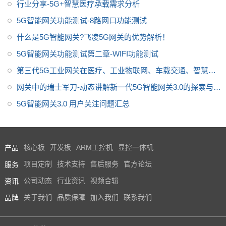
行业分享-5G+智慧医疗承载需求分析
用Ubuntu18.04系统，集成丰富
5G智能网关功能测试-8路网口功能测试
的第三方组件Samba、Lighttp
d、虚拟化技术（Docker、LX
什么是5G智能网关?飞凌5G网关的优势解析！
C、QEMU）、IPSEC、OpenSS
5G智能网关功能测试第二章-WIFI功能测试
L等。提供开放的系统API，方便
第三代5G工业网关在医疗、工业物联网、车载交通、智慧城
用户二次开发。
市中的智能应用
网关中的瑞士军刀-动态讲解新一代5G智能网关3.0的探索与应
用
5G智能网关3.0 用户关注问题汇总
产品
核心板
开发板
ARM工控机
显控一体机
服务
项目定制
技术支持
售后服务
官方论坛
资讯
公司动态
行业资讯
视频合辑
品牌
关于我们
品质保障
加入我们
联系我们