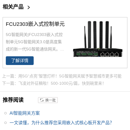
相关产品
>
FCU2303嵌入式控制单元
5G智能网关|FCU2303嵌入式控
制单元5G智能网关3.0是高度集
成的新一代5G智能通信网关。
5
G智能网关
高算力CPU，采用无
了解详情
风扇设计，提供强大的边缘计算
能力的同时保证系统长时间稳定
上一篇：用5G“点亮”智慧灯杆！5G智能网关赋予智慧城市更多可能
运行。5G网关支持全网通5G模
下一篇：飞凌对外征稿啦！500-1000元/篇，快到碗里来！
组可为用户提供高带宽、低延
时、大连接的服务。
5G智能网关
推荐阅读
换一批
配有8个独立MAC地址的千兆以
太网和8个RS485。
5G智能网关
AI智能网关方案
广泛适用于智慧城市、智慧工
厂、智慧电力、智慧水务、智慧
一文读懂，为什么推荐您采用嵌入式核心板开发产品？
农业、安防监控等行业。 软件采