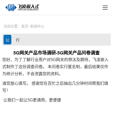
EN
在线购买
产品中心
当前位置：
首页
新闻中心
行业应用
公
行
技术与支持
司
业
5G网关产品市场调研-5G网关产品问卷调查
在线文档
您好，为了了解行业用户对
5G网关
的想法及期待，
飞凌嵌入
动
资
方案定制
式
制作了这份调查问卷。 本问卷实行匿名制，最后结果仅作
态
讯
为统计分析，不会泄露您的资料。
关于飞凌
请您放心填写。 感谢您在百忙之后抽出几分钟时间帮我们填
天猫商城
写！
让我们一起让5G更通用，更便捷
淘宝商城
新闻中心