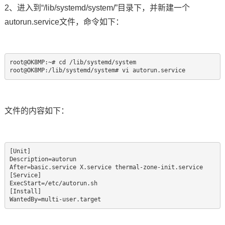
2、进入到“/lib/systemd/system/”目录下，并新建一个
autorun.service文件，命令如下：
root@OK8MP:~# cd /lib/systemd/system

root@OK8MP:/lib/systemd/system# vi autorun.service
文件的内容如下：
[Unit]

Description=autorun

After=basic.service X.service thermal-zone-init.service

[Service]

ExecStart=/etc/autorun.sh

[Install]

WantedBy=multi-user.target