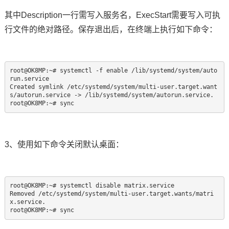
其中Description一行需写入服务名，ExecStart需要写入可执
行文件的绝对路径。保存退出后，在终端上执行如下命令：
root@OK8MP:~# systemctl -f enable /lib/systemd/system/auto
run.service

Created symlink /etc/systemd/system/multi-user.target.want
s/autorun.service -> /lib/systemd/system/autorun.service.

root@OK8MP:~# sync
3、使用如下命令关闭默认桌面：
root@OK8MP:~# systemctl disable matrix.service

Removed /etc/systemd/system/multi-user.target.wants/matri
x.service.

root@OK8MP:~# sync