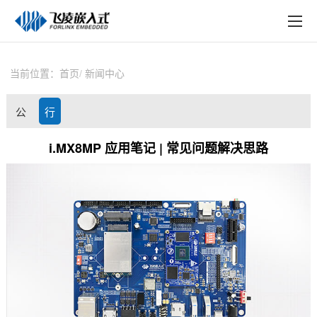
EN
在线购买
产品中心
当前位置：
首页
新闻中心
行业应用
公
行
技术与支持
司
业
i.MX8MP 应用笔记 | 常见问题解决思路
在线文档
动
资
方案定制
态
讯
关于飞凌
天猫商城
淘宝商城
新闻中心