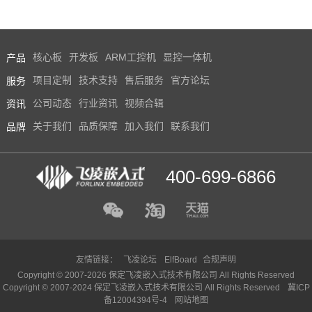
产品
核心板
开发板
ARM工控机
显控一体机
服务
项目定制
技术支持
售后服务
官方论坛
资讯
公司动态
行业资讯
视频合辑
品牌
关于我们
品质保障
加入我们
联系我们
400-699-6866
友情链接：
飞凌论坛
ElfBoard
合规声明
Copyright © 2007-2026 保定飞凌嵌入式技术有限公司 All Rights Reserved
Copyright © 2007-2024 保定飞凌嵌入式技术有限公司 All Rights Reserved
冀ICP
备12004394号-4
网站地图