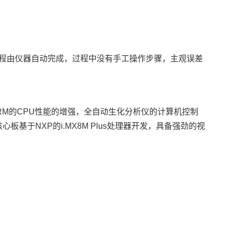
程由仪器自动完成，过程中没有手工操作步骤，主观误差
RM
的CPU性能的增强，全自动生化分析仪的计算机控制
核心板基于
NXP
的
i.MX8M Plus
处理器开发，具备强劲的视