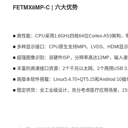
FETMX8MP-C | 六大优势
■
高性能：CPU采用1.6GHz四核64位Cortex-A53架
■
多种
显示接口
：CPU原生支持MIPI、LVDS、HDMI
■
超强
图像识别
：双硬件ISP，分辨率高达12MP，输入
■
丰富的高速接口资源：2个千兆以太网、2个两用USB 3.0/2
■
高版本软件搭载：Linux5.4.70+QT5.15和Andr
■
稳定供货：全工业级设计，充分考虑
医疗
应用场景，1