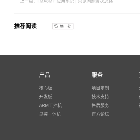
上一篇：i.MX8MP 应用笔记 | 常见问题解决思路
推荐阅读
换一批
产品
服务
核心板
项目定制
开发板
技术支持
ARM工控机
售后服务
显控一体机
官方论坛