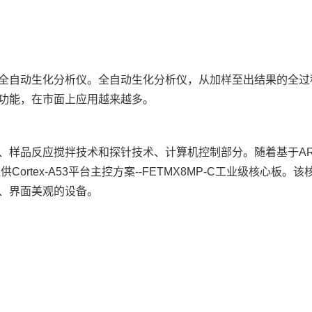
全自动生化分析仪。全自动生化分析仪，从加样至出结果的全过
功能，在市面上应用越来越多。
、样品反应搅拌技术和探针技术、计算机控制部分。随着基于
A
提供
Cortex
-A53平台主控
方案
--FETMX8MP-C工业级
核心板
。该
、界面美观的设备。