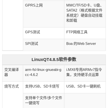
GPRS上网
MMC/TF/SD卡、U盘、
SATA2（格式根据文件
系统定）硬盘自动挂载
和卸载
GPS测试
FTP网络工具
SPI测试
Boa 的Web Server
LinuxQT4.8.5软件参数
交叉编译
arm-fsl-linux-gnueabi-g
i.MX6专用ARMv7指令
器
cc-4.6.2
集，支持硬浮点运算
烧写方式
支持USB、SD卡烧写
USB、SD卡一键刷机
支持单个文件/多个文件
一键烧写