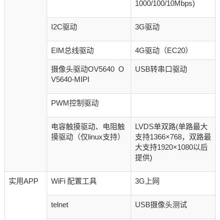
1000/100/10Mbps)
I2C驱动
3G驱动
EIM总线驱动
4G驱动（EC20）
摄像头驱动OV5640 O
USB转串口驱动
V5640-MIPI
PWM控制驱动
电容触摸驱动、电阻触
LVDS单双路(单路最大
摸驱动（仅linux支持）
支持1366×768，双路最
大支持1920×1080以后
提供)
实用APP
WiFi 配置工具
3G上网
telnet
USB摄像头测试