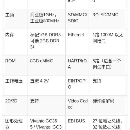
ICE
0
主频
商业级1GHz，
SD/MMC/
3个 SD/MMC
工业级800MHz
SDIO
内存
标配1GB DDR3
Ethernet
1路 1000M 以太
可选 2GB DDR
网接口
3）
ROM
8GB eMMC
UART/IrD
5路（包含一个
A
调试串口）
工作电压
直流 4.2V
EINT/GPI
支持
O
2D/3D
支持
Video Cod
硬件编解码
ec
图形处理
Vivante GC35
EBI BUS
27 位地址总线，
器
5 / Vivante GC3
32 位数据总线