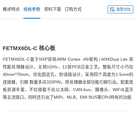
概述特点
规格参数
资料下载
订购方式
选型对比
FETMX6
DL
-C
核心板
FETMX6DL-C基于
NXP
双核
ARM
Cortex
-A9架构 i.MX6Dual Lite 高
性能处理器设计，主频1GHz，12层PCB沉金工艺。整板尺寸小巧仅
40mm*70mm，优化固定孔、防误插设计，采用四个高度为1.5mm的
连接器，
引脚
数量多达320PIN，将处理器全部功能引脚引出。配套底
板资源丰富，不仅搭载千兆以太网、CAN-bus、摄像头、WIFI&蓝牙
等主流接口，同时还引出了MIPI、MLB、EMI BUS等CPU特有的功能