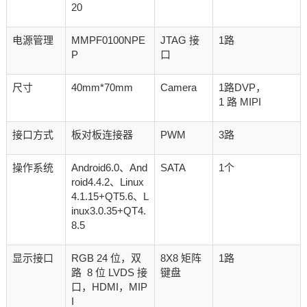
20
电源管理
MMPF0100NPE
JTAG 接
1路
P
口
尺寸
40mm*70mm
Camera
1路DVP，
1 路 MIPI
接口方式
板对板连接器
PWM
3路
操作系统
Android6.0、And
SATA
1个
roid4.4.2、Linux
4.1.15+QT5.6、L
inux3.0.35+QT4.
8.5
显示接口
RGB 24 位，双
8X8 矩阵
1路
路 8 位 LVDS 接
键盘
口，HDMI，MIP
I