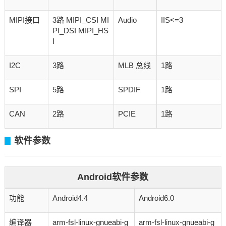
MIPI接口
3路 MIPI_CSI MI
Audio
IIS<=3
PI_DSI MIPI_HS
I
I2C
3路
MLB 总线
1路
SPI
5路
SPDIF
1路
CAN
2路
PCIE
1路
软件参数
▊
Android软件参数
功能
Android4.4
Android6.0
编译器
arm-fsl-linux-gnueabi-g
arm-fsl-linux-gnueabi-g