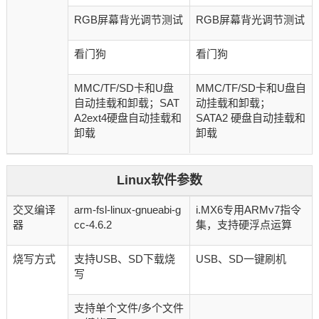
RGB屏幕背光调节测试
RGB屏幕背光调节测试
看门狗
看门狗
MMC/TF/SD卡和U盘
MMC/TF/SD卡和U盘自
自动挂载和卸载；SAT
动挂载和卸载；
A2ext4硬盘自动挂载和
SATA2 硬盘自动挂载和
卸载
卸载
Linux软件参数
交叉编译
arm-fsl-linux-gnueabi-g
i.MX6专用ARMv7指令
器
cc-4.6.2
集，支持硬浮点运算
烧写方式
支持USB、SD下载烧
USB、SD一键刷机
写
支持单个文件/多个文件