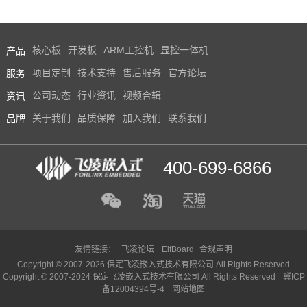
产品
核心板
开发板
ARM工控机
显控一体机
服务
项目定制
技术支持
售后服务
官方论坛
资讯
公司动态
行业资讯
视频合辑
品牌
关于我们
品质保障
加入我们
联系我们
400-699-6866
友情链接：
飞凌论坛
ElfBoard
合规声明
Copyright © 2007-2026 保定飞凌嵌入式技术有限公司 All Rights Reserved
Copyright © 2007-2024 保定飞凌嵌入式技术有限公司 All Rights Reserved
冀ICP
备12004394号-4
网站地图