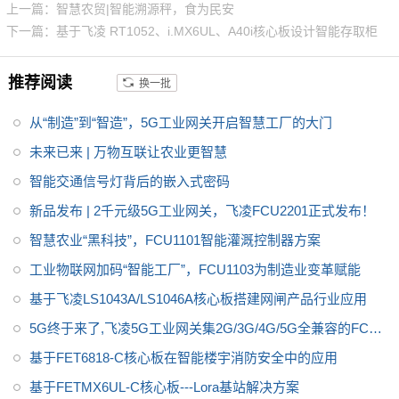
上一篇：智慧农贸|智能溯源秤，食为民安
用。飞凌RK3399开发板在整体
下一篇：基于飞凌 RT1052、i.MX6UL、A40i核心板设计智能存取柜
性能、功耗及核心面积做了大幅
度优化，更加满足工业设计需
推荐阅读
换一批
求。飞凌RK3399开发板为进一
步减少用户二次开发难度，开放
从“制造”到“智造”，5G工业网关开启智慧工厂的大门
了底板原理图，并提供了RK339
9用户手册、芯片手册，加上优质
未来已来 | 万物互联让农业更智慧
的技术服务，让您的方案从构思
智能交通信号灯背后的嵌入式密码
到上市时间缩短。
新品发布 | 2千元级5G工业网关，飞凌FCU2201正式发布！
智慧农业“黑科技”，FCU1101智能灌溉控制器方案
工业物联网加码“智能工厂”，FCU1103为制造业变革赋能
基于飞凌LS1043A/LS1046A核心板搭建网闸产品行业应用
5G终于来了,飞凌5G工业网关集2G/3G/4G/5G全兼容的FCU2
301震撼上市
基于FET6818-C核心板在智能楼宇消防安全中的应用
基于FETMX6UL-C核心板---Lora基站解决方案