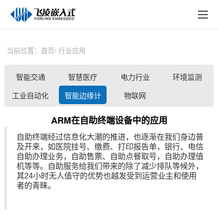
EN
在线购买
产品中心
当前位置：
首页
行业应用
行业应用
智能交通
智慧医疗
电力行业
环境监测
技术与支持
工业自动化
智能边缘计
物联网
在线文档
算
ARM在自助终端设备中的应用
方案定制
自助终端
经过信息化大潮的推进，也逐渐在我们身边普
及开来，如医院挂号、缴费、打印报告单，银行、电信
关于飞凌
自助办理业务，自助售票、自助点餐取号，自助办理值
机等等。自助服务给我们带来的除了减少排队等候外，
天猫商城
其24小时无人值守的优势也越发受到运营业主和使用
者的青睐。
淘宝商城
新闻中心