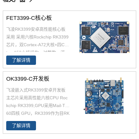
FET3399-C核心板
飞凌RK3399安卓高性能核心板
采用 采用六核Rockchip RK3399
芯片，双Cortex-A72大核+四Cor
tex-A53小核结构，对整数、浮
了解详情
点、内存等作了大幅优化，在整
体性能、功耗及核心面积三个方
面提升。以下将对瑞芯微芯片RK
OK3399-C开发板
3399参数,RK3399核心板方案及
飞凌嵌入式RK3399安卓开发板
其性能做具体介绍。如您对飞凌
主芯片采用高性能六核CPU Roc
RK3399系列核心板有兴趣，欢
kchip RK3399,GPU采用Mail-T8
迎咨询了解。
60四核 GPU，RK3399作为目RK
产品线中低功耗、高性能的代
了解详情
表，可满足人脸识别设备、机器
人、无人机、IoT物联网领域应