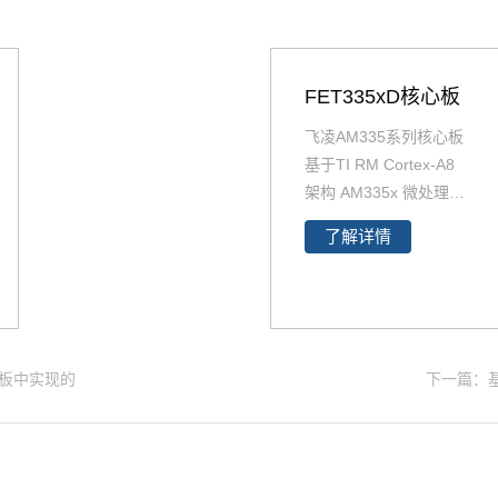
FET335xD核心板
飞凌AM335系列核心板
基于TI RM Cortex-A8
架构 AM335x 微处理器
设计,AM335x核心板整
了解详情
板尺寸47*71mm；AM3
35X核心板芯片全部采
用工业级用料；AM335
x核心板引脚丰富，引
出200pinCPU引脚，原
心板中实现的
下一篇：基
生支持6路UART；AM3
35x核心板支持
Linux3.
2
操作系统。更多AM33
5x系列概述，AM335处