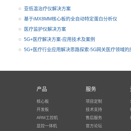
尺寸核心板搭配独特的
薄款连接器，让设计随
亚低温治疗仪解决方案
心所欲！
基于iMX8MM核心板的全自动特定蛋白分析仪
医疗监护仪解决方案
5G+医疗解决方案-应用技术及案例
5G+医疗行业应用解决思路探索-5G网关医疗领域的
产品
服务
核心板
项目定制
开发板
技术支持
ARM工控机
售后服务
显控一体机
官方论坛