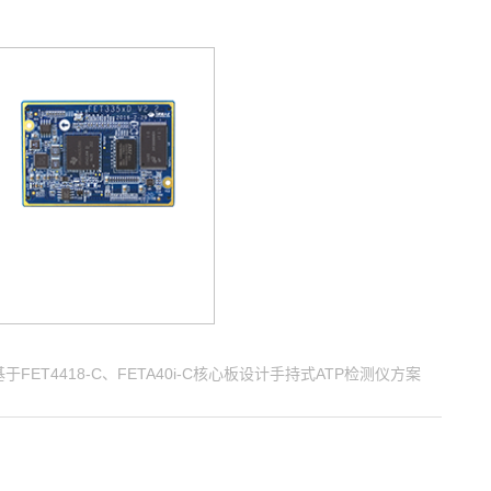
于FET4418-C、FETA40i-C核心板设计手持式ATP检测仪方案