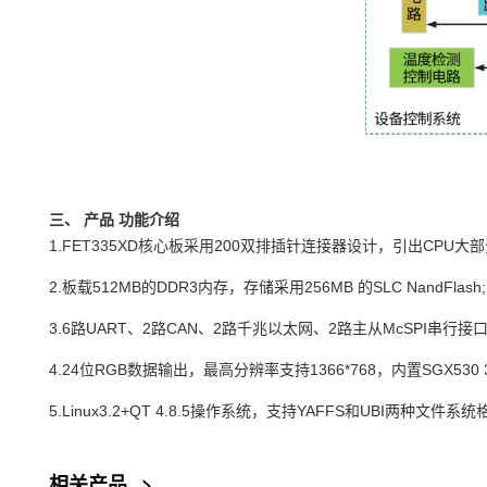
三、
产品
功能介绍
1.
FET335XD
核心板
采用
200
双排插针连接器设计，引出
CPU
大部
2.板载
512MB
的
DDR3
内存，存储采用
256MB
的
SLC NandFlash;
3.6
路
UART
、
2
路
CAN
、
2
路千兆以太网、
2
路主从
Mc
SPI
串行接
4.24
位
RGB
数据输出，最高分辨率支持
1366*768
，内置
SGX530 
5.Linux3.2+QT 4.8.5
操作系统，支持
YAFFS
和
UBI
两种文件系统
相关产品
>