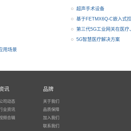
理器特点请联系在线客
服
超声手术设备
基于FETMX6Q-C嵌入
第三代5G工业网关在医
5G智慧医疗解决方案
应用场景
资讯
品牌
公司动态
关于我们
行业资讯
品质保障
视频合辑
加入我们
联系我们