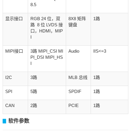
8.5
显示接口
RGB 24 位，双
8X8 矩阵
1路
路 8 位 LVDS 接
键盘
口，HDMI，MIP
I
MIPI接口
3路 MIPI_CSI MI
Audio
IIS<=3
PI_DSI MIPI_HS
I
I2C
3路
MLB 总线
1路
SPI
5路
SPDIF
1路
CAN
2路
PCIE
1路
软件参数
▊