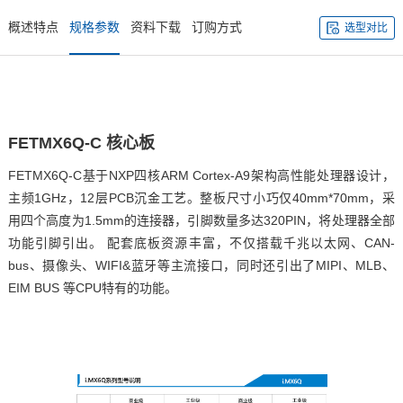
概述特点
规格参数
资料下载
订购方式
选型对比
FETMX6Q
-C
核心板
FETMX6Q-C基于
NXP
四核
ARM
Cortex
-A9架构高性能处理器设计，
主频1GHz，12层PCB沉金工艺。整板尺寸小巧仅40mm*70mm，采
用四个高度为1.5mm的连接器，
引脚
数量多达320PIN，将处理器全部
功能引脚引出。 配套底板资源丰富，不仅搭载千兆以太网、CAN-
bus、摄像头、WIFI&蓝牙等主流接口，同时还引出了MIPI、MLB、
EIM BUS 等CPU特有的功能。