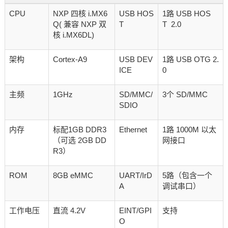
CPU
NXP 四核 i.MX6
USB HOS
1路 USB HOS
Q( 兼容 NXP 双
T
T 2.0
核 i.MX6DL)
架构
Cortex-A9
USB DEV
1路 USB OTG 2.
ICE
0
主频
1GHz
SD/MMC/
3个 SD/MMC
SDIO
内存
标配1GB DDR3
Ethernet
1路 1000M 以太
（可选 2GB DD
网接口
R3）
ROM
8GB eMMC
UART/IrD
5路（包含一个
A
调试串口）
工作电压
直流 4.2V
EINT/GPI
支持
O