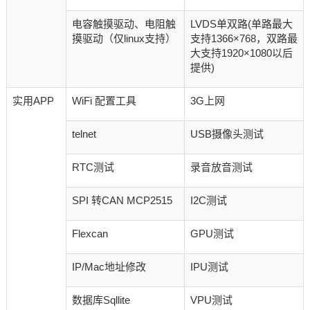
电容触摸驱动、电阻触
LVDS单双路(单路最大
摸驱动（仅linux支持）
支持1366×768，双路最
大支持1920×1080以后
提供)
实用APP
WiFi 配置工具
3G上网
telnet
USB摄像头测试
RTC测试
录音放音测试
SPI 转CAN MCP2515
I2C测试
Flexcan
GPU测试
IP/Mac地址修改
IPU测试
数据库Sqllite
VPU测试