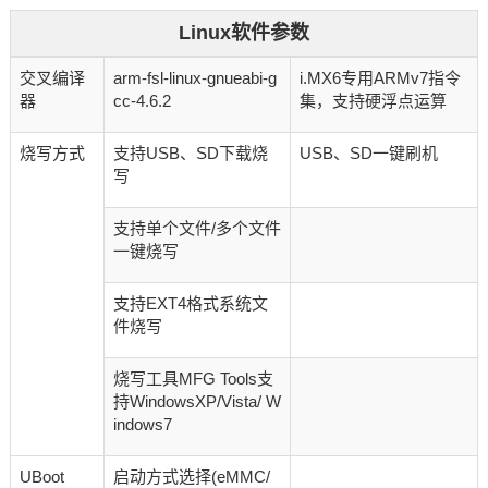
Linux软件参数
交叉编译
arm-fsl-linux-gnueabi-g
i.MX6专用ARMv7指令
器
cc-4.6.2
集，支持硬浮点运算
烧写方式
支持USB、SD下载烧
USB、SD一键刷机
写
支持单个文件/多个文件
一键烧写
支持EXT4格式系统文
件烧写
烧写工具MFG Tools支
持WindowsXP/Vista/ W
indows7
UBoot
启动方式选择(eMMC/