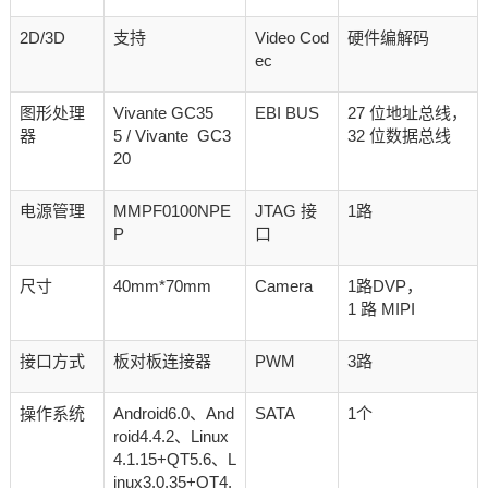
2D/3D
支持
Video Cod
硬件编解码
ec
图形处理
Vivante GC35
EBI BUS
27 位地址总线，
器
5 / Vivante GC3
32 位数据总线
20
电源管理
MMPF0100NPE
JTAG 接
1路
P
口
尺寸
40mm*70mm
Camera
1路DVP，
1 路 MIPI
接口方式
板对板连接器
PWM
3路
操作系统
Android6.0、And
SATA
1个
roid4.4.2、Linux
4.1.15+QT5.6、L
inux3.0.35+QT4.