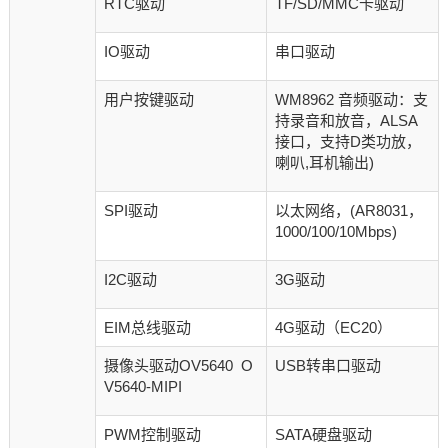
RTC驱动
TF/SD/MMC卡驱动
IO驱动
串口驱动
用户按键驱动
WM8962 音频驱动：支
持录音和放音，ALSA
接口，支持D类功放，
喇叭,耳机输出)
SPI驱动
以太网络，(AR8031，
1000/100/10Mbps)
I2C驱动
3G驱动
EIM总线驱动
4G驱动（EC20）
摄像头驱动OV5640 O
USB转串口驱动
V5640-MIPI
PWM控制驱动
SATA硬盘驱动