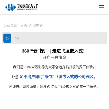
EN
在线购买
产品中心
当前位置：
首页
新闻中心
行业应用
公
行
技术与支持
司
业
360°“云”探厂 | 走进飞凌嵌入式！
在线文档
开启一段旅途
动
资
方案定制
我们通过VR全景影像为大家创造身临其境的探厂体验，
态
讯
关于飞凌
足不出户即可“来到”
飞凌嵌入式
的公司园区。
让您
天猫商城
还能自由切换场景，沉浸式“走过
”
飞凌
嵌入式
的每一个角落。
淘宝商城
新闻中心