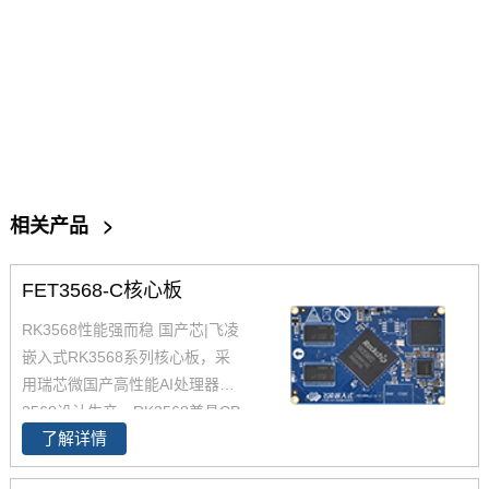
相关产品
>
FET3568-C核心板
RK3568性能强而稳 国产芯|飞凌
嵌入式RK3568系列核心板，采
用瑞芯微国产高性能AI处理器RK
3568设计生产，RK3568兼具CP
了解详情
U、GPU、NPU、VPU于一身，
RK3568 性能、性价比在同类产