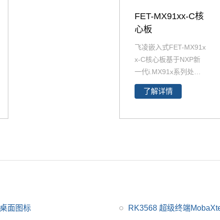
FET-MX91xx-C核
心板
飞凌嵌入式FET-MX91x
x-C核心板基于NXP新
一代i.MX91x系列处理
器开发设计，处理器采
了解详情
用Cortex-A55架构，主
频1.4GHz，原生支持8
路UART、2路千兆Ethe
rnet、2路USB 2.0、2
路CAN-FD总线等常用
接口，并可与飞凌嵌入
式新近推出的i.MX93x
系列核心板实现兼容，
为客户应用选择提供了
便捷。
68桌面图标
RK3568 超级终端MobaXter