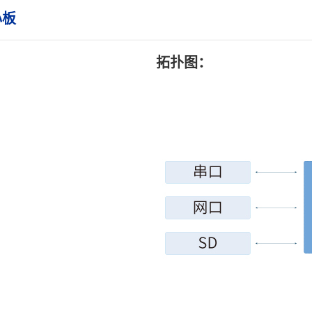
心板
拓扑图：