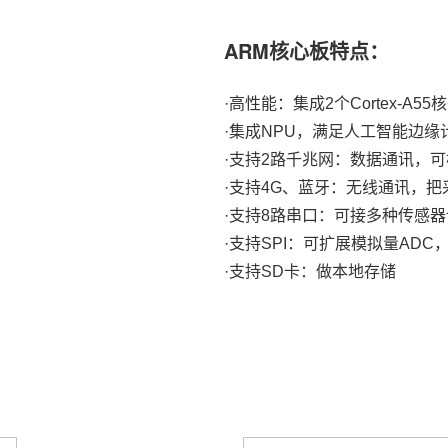
ARM核心板
特点：
·高性能：集成2个
Cortex
-A55
·集成NPU，满足人工智能
边缘
·支持2路
千兆网
：数据通讯，可
·支持4G、蓝牙：无线通讯，
·支持8路串口：可接多种传感器
·支持
SPI
：可扩展模拟量ADC，
·支持SD卡：做本地存储