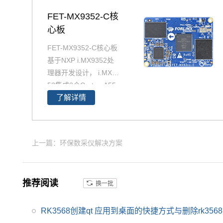
FET-MX9352-C核
心板
FET-MX9352-C核心板
基于NXP i.MX9352处
理器开发设计， i.MX93
52集成2个Cortex-A55
了解详情
核和1个Cortex-M33实
时核，主频达1.5GHz，
原生支持8路UART、2
路Ethernet(含1路TS
上一篇：环保数采仪解决方案
N)、2路USB 2.0、2路
CAN-FD总线等常用接
口。飞凌iMX93x系列在
推荐阅读
换一批
经市场验证的 i.MX 6和
i.MX 8基础上进行了升
级，集成NPU 可加速边
RK3568创建qt 应用到桌面的快捷方式与删除rk35
缘机器学习应用，i.MX