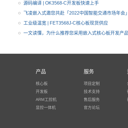
源码编译 | OK3568-C开发板快速上手
9352核心板体积小巧，
飞凌嵌入式邀您共赴「2022中国智能交通市场年会
便于嵌入到您的产品
中。
工业级温宽 | FET3568J-C核心板现货供应
一文读懂，为什么推荐您采用嵌入式核心板开发产
产品
服务
核心板
项目定制
开发板
技术支持
ARM工控机
售后服务
显控一体机
官方论坛