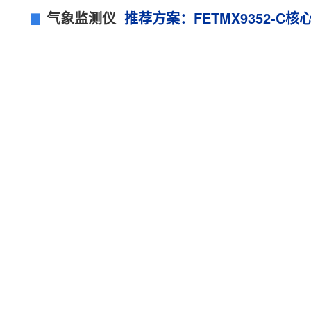
气象监测仪
推荐
方案
：FETMX9352-C
核
▊