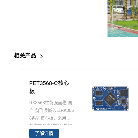
相关产品
>
FET3568-C核心
板
RK3568性能强而稳 国
产芯|飞凌嵌入式RK356
8系列核心板，采用瑞
芯微国产高性能AI处理
了解详情
器RK3568设计生产，R