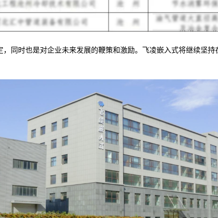
定，同时也是对企业未来发展的鞭策和激励。飞凌嵌入式将继续坚持