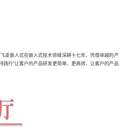
。飞凌嵌入式在嵌入式技术领域深耕十七年，凭借卓越的产
持践行“让客户的产品研发更简单、更高效，让客户的产品