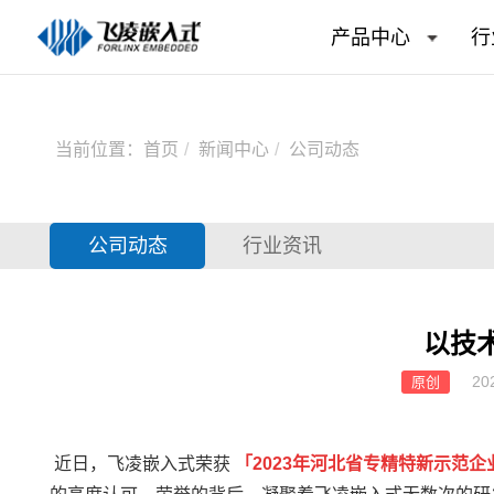
产品中心
行
当前位置：
首页
新闻中心
公司动态
公司动态
行业资讯
以技
20
原创
近日，飞凌嵌入式荣获
「2023年河北省专精特新示范企