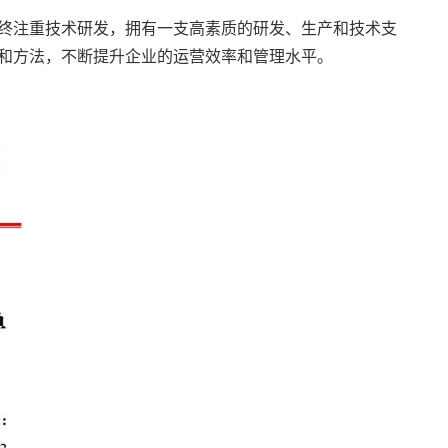
终注重技术研发，拥有一支高素质的研发、生产和技术支
和方法，不断提升企业的运营效率和管理水平。