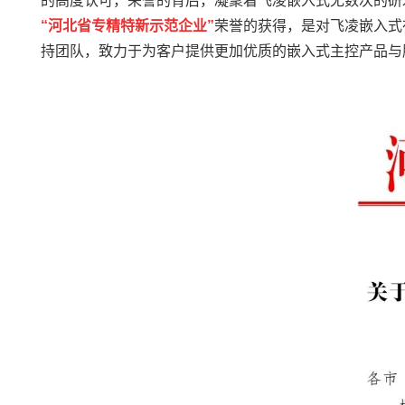
的高度认可，荣誉的背后，凝聚着
飞凌
嵌入式
无数次的研
“河北省专精特新示范企业”
荣誉的获得，是对飞凌嵌入式
持团队，致力于为客户提供更加优质的嵌入式主控产品与