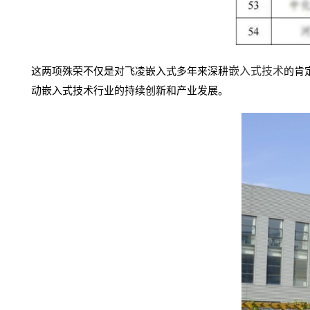
这两项殊荣不仅是对飞凌嵌入式多年来深耕
嵌入式技术
的肯
动嵌入式技术行业的持续创新和产业发展。