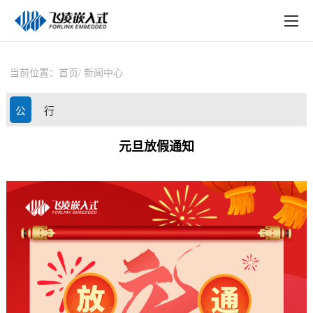
EN
在线购买
产品中心
当前位置：
首页
新闻中心
行业应用
公
行
技术与支持
司
业
元旦放假通知
在线文档
动
资
方案定制
态
讯
关于飞凌
天猫商城
淘宝商城
新闻中心