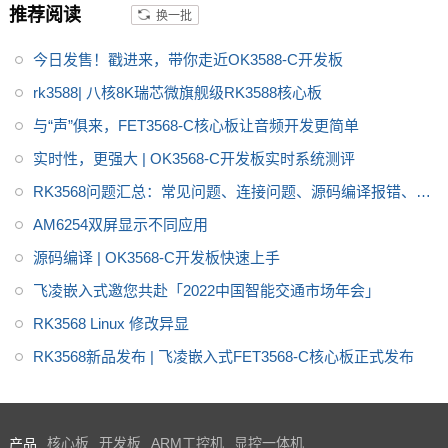
推荐阅读
换一批
今日发售！戳进来，带你走近OK3588-C开发板
rk3588| 八核8K瑞芯微旗舰级RK3588核心板
与“声”俱来，FET3568-C核心板让音频开发更简单
实时性，更强大 | OK3568-C开发板实时系统测评
RK3568问题汇总：常见问题、连接问题、源码编译报错、显
示问题、PCIE问题
AM6254双屏显示不同应用
源码编译 | OK3568-C开发板快速上手
飞凌嵌入式邀您共赴「2022中国智能交通市场年会」
RK3568 Linux 修改异显
RK3568新品发布 | 飞凌嵌入式FET3568-C核心板正式发布
产品
核心板
开发板
ARM工控机
显控一体机