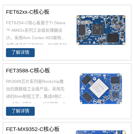
FET62xx-C核心板
FET6254-C核心板基于TI Sitara
™ AM62x系列工业级处理器设
计。采用Arm Cortex A53架构，
并集成了广泛的接口，如2路支持
了解详情
TSN的千兆以太网、USB 2.0CA
N-FD，AM6254核心板兼容AM6
2x全系列处理器，提供单核、双
FET3588-C核心板
核、四核可选，功能引脚完全兼
RK3588芯片系列是Rockchip推
容，飞凌嵌入式已经适配AM625
出的旗舰级工业级产品，采用先
4 AM6231 AM6232三款芯片为
进的8nm制程工艺，集成4核Cort
您带来灵活的成本组合方案，AM
ex-A76+4核Cortex-A55架构，A
62x可应用于广泛的工业环境，
了解详情
76主频高达2.4GHz，A55核主频
如人机界面(HMI)、工业计算机、
高达1.8GHz，能够提供强大的性
边缘计算、零售自动化、充电桩
能支撑。飞凌FET3588-C核心板
控制单元(TCU)、医疗设备等。
FET-MX9352-C核心板
经过了严苛的环境温度测试和压