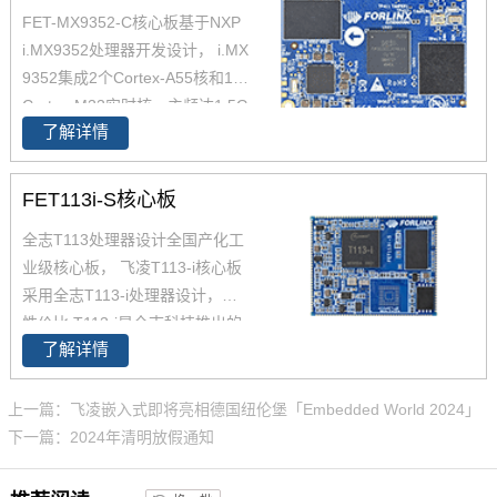
FET-MX9352-C核心板基于NXP
力测试，确保在高端应用中能够
i.MX9352处理器开发设计， i.MX
稳定运行。您可以通过飞凌提供
9352集成2个Cortex-A55核和1个
的rk3588开发套件充分评估和验
Cortex-M33实时核，主频达1.5G
证其性能。
了解详情
Hz， 原生支持8路UART、2路Et
hernet(含1路TSN)、2路USB 2.
0、2路CAN-FD总线等常用接
FET113i-S核心板
口。飞凌iMX93x系列在经市场验
全志T113处理器设计全国产化工
证的 i.MX 6和i.MX 8基础上进行
业级核心板， 飞凌T113-i核心板
了升级，集成NPU 可加速边缘机
采用全志T113-i处理器设计，高
器学习应用，i.MX9352核心板体
性价比 T113-i是全志科技推出的
积小巧，便于嵌入到您的产品
了解详情
高性能工业控制处理器T113系
中。
列。T113-i 主频1.2GHz，集成双
核Cortex-A7 CPU、64位玄铁C9
上一篇：飞凌嵌入式即将亮相德国纽伦堡「Embedded World 2024」
06 RISC-V CPU和HiFi4 DSP，
下一篇：2024年清明放假通知
提供高效的计算能力；T113-i核
心板整板采用工业级国产元器