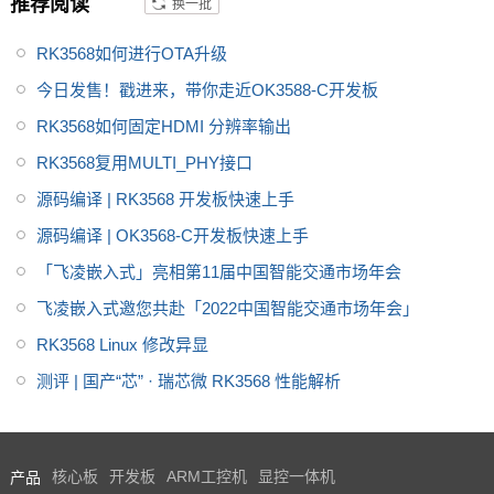
推荐阅读
换一批
件，是工业、电力、交通等关键
领域实现国产化降本的优质之
RK3568如何进行OTA升级
选。T113性能参数及功能规格参
今日发售！戳进来，带你走近OK3588-C开发板
数详解见参数表。推荐飞凌FET1
RK3568如何固定HDMI 分辨率输出
13i核心板
RK3568复用MULTI_PHY接口
源码编译 | RK3568 开发板快速上手
源码编译 | OK3568-C开发板快速上手
「飞凌嵌入式」亮相第11届中国智能交通市场年会
飞凌嵌入式邀您共赴「2022中国智能交通市场年会」
RK3568 Linux 修改异显
测评 | 国产“芯” · 瑞芯微 RK3568 性能解析
产品
核心板
开发板
ARM工控机
显控一体机