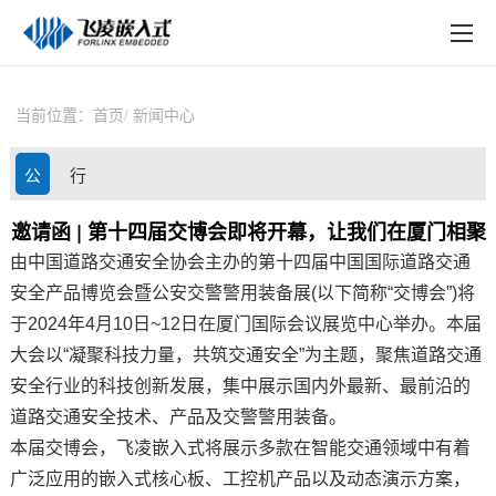
EN
在线购买
产品中心
当前位置：
首页
新闻中心
行业应用
公
行
技术与支持
司
业
邀请函 | 第十四届交博会即将开幕，让我们在厦门相聚
在线文档
由中国道路交通安全协会主办的第十四届中国国际道路交通
动
资
方案定制
安全产品博览会暨公安交警警用装备展(以下简称“交博会”)将
态
讯
于2024年4月10日~12日在厦门国际会议展览中心举办。本届
关于飞凌
大会以“凝聚科技力量，共筑交通安全”为主题，聚焦道路交通
安全行业的科技创新发展，集中展示国内外最新、最前沿的
天猫商城
道路交通安全技术、产品及交警警用装备。
淘宝商城
本届交博会，
飞凌嵌入式
将展示多款在智能交通领域中有着
广泛应用的
嵌入式
核心板
、
工控
机产品以及动态演示
方案
，
新闻中心