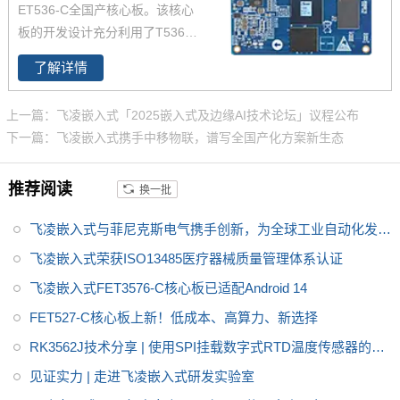
ET536-C全国产核心板。该核心
了升级，集成NPU 可加速边缘机
板的开发设计充分利用了T536处
器学习应用，i.MX9352核心板体
理器的性能优势。T536处理器的
积小巧，便于嵌入到您的产品
了解详情
主频为1.6GHz，集成了四核Cort
中。
ex-A55以及64位玄铁E907 RISC
上一篇：飞凌嵌入式「2025嵌入式及边缘AI技术论坛」议程公布
-V MCU，能够提供高效的计算能
下一篇：飞凌嵌入式携手中移物联，谱写全国产化方案新生态
力。此外，T536还支持2TOPS
NPU、安全启动、国密算法IP、
推荐阅读
换一批
全通路ECC、AMP、Linux-RT等
功能。T536还配备了广泛的连接
飞凌嵌入式与菲尼克斯电气携手创新，为全球工业自动化发展
接口，包括USB、SDIO、UAR
T、SPI、CAN-FD、以太网、AD
注入智慧力量
飞凌嵌入式荣获ISO13485医疗器械质量管理体系认证
C（模数转换器）、LocalBus
飞凌嵌入式FET3576-C核心板已适配Android 14
等，以满足不同应用场景的需求
FET527-C核心板上新！低成本、高算力、新选择
RK3562J技术分享 | 使用SPI挂载数字式RTD温度传感器的方
法
见证实力 | 走进飞凌嵌入式研发实验室