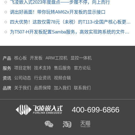
飞凌嵌入式2023年度盘点——步履不停，向上而行
调出好画面！带你玩转AM62x开发板的显示接口
四大优势！这款仅需78元（未税）的T113-i全国产核心板更值
得关注
为T507-H开发板配置Samba服务，高效实现跨系统的文件共
享
产品
核心板
开发板
ARM工控机
显控一体机
服务
项目定制
技术支持
售后服务
官方论坛
资讯
公司动态
行业资讯
视频合辑
品牌
关于我们
品质保障
加入我们
联系我们
400-699-6866