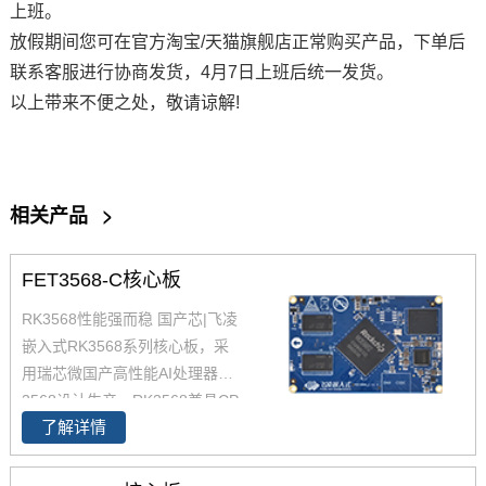
上班。
放假期间您可在官方淘宝/天猫旗舰店正常购买产品，下单后
联系客服进行协商发货，4月7日上班后统一发货。
以上带来不便之处，敬请谅解!
相关产品
>
FET3568-C核心板
RK3568性能强而稳 国产芯|飞凌
嵌入式RK3568系列核心板，采
用瑞芯微国产高性能AI处理器RK
3568设计生产，RK3568兼具CP
了解详情
U、GPU、NPU、VPU于一身，
RK3568 性能、性价比在同类产
品中具有较高优势，RK3568处