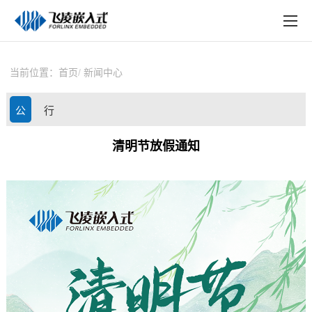
EN
在线购买
产品中心
当前位置：
首页
新闻中心
行业应用
公
行
技术与支持
司
业
清明节放假通知
在线文档
动
资
方案定制
态
讯
关于飞凌
天猫商城
淘宝商城
新闻中心