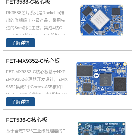
FET3588-C核心板
理器是一款定位中高端的通用型
RK3588芯片系列是Rockchip推
SoC， 飞凌RK3568核心板主要
出的旗舰级工业级产品，采用先
面向工业互联网、HMI、NVR存
进的8nm制程工艺，集成4核Cort
储、车载中控、工业网关等领
ex-A76+4核Cortex-A55架构，A
域。目前RK3568系列已经批量
了解详情
76主频高达2.4GHz，A55核主频
稳定出货
高达1.8GHz，能够提供强大的性
能支撑。飞凌FET3588-C核心板
FET-MX9352-C核心板
经过了严苛的环境温度测试和压
FET-MX9352-C核心板基于NXP
力测试，确保在高端应用中能够
i.MX9352处理器开发设计， i.MX
稳定运行。您可以通过飞凌提供
9352集成2个Cortex-A55核和1个
的rk3588开发套件充分评估和验
Cortex-M33实时核，主频达1.5G
证其性能。
了解详情
Hz， 原生支持8路UART、2路Et
hernet(含1路TSN)、2路USB 2.
0、2路CAN-FD总线等常用接
FET536-C核心板
口。飞凌iMX93x系列在经市场验
基于全志T536工业级处理器的F
证的 i.MX 6和i.MX 8基础上进行