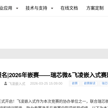
业应用
技术与支持
在线文档
方案定制
名|2026年嵌赛——瑞芯微&飞凌嵌入式
2026-03-25 15:09:00
飞凌嵌入式
嵌赛
嵌赛解读
瑞芯
正式开启！
飞凌嵌入式
作为本次竞赛的协办单位之一，联合瑞芯