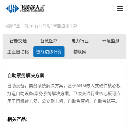
EN
在线购买
产品中心
当前位置：
首页
行业应用
智能边缘计算
行业应用
智能交通
智慧医疗
电力行业
环境监测
技术与支持
工业自动化
智能边缘计算
物联网
在线文档
自助票务解决方案
方案定制
自助设备，票务系统解决方案，基于ARM嵌入式硬件核心板
关于飞凌
打造自助设备/票务系统解决方案，飞凌交通行业核心板可应
用于闸机读卡器、公交刷卡机、自助售票机、自助考试亭。
天猫商城
淘宝商城
相关产品：
新闻中心