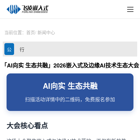
EN
在线购买
产品中心
当前位置：
首页
新闻中心
行业应用
公
行
技术与支持
司
业
「AI向实 生态共融」2026嵌入式及边缘AI技术生态大会
在线文档
动
资
方案定制
AI向实 生态共融
态
讯
关于飞凌
扫描活动详情中的二维码，免费报名参加
天猫商城
大会核心看点
淘宝商城
新闻中心