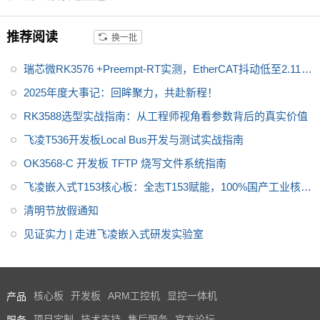
力。此外，T536还支持2TOPS
NPU、安全启动、国密算法IP、
推荐阅读
换一批
全通路ECC、AMP、Linux-RT等
功能。T536还配备了广泛的连接
瑞芯微RK3576 +Preempt-RT实测，EtherCAT抖动低至2.113μ
接口，包括USB、SDIO、UAR
T、SPI、CAN-FD、以太网、AD
s
2025年度大事记：回眸聚力，共赴新程！
C（模数转换器）、LocalBus
RK3588选型实战指南：从工程师视角看参数背后的真实价值
等，以满足不同应用场景的需求
飞凌T536开发板Local Bus开发与测试实战指南
OK3568-C 开发板 TFTP 烧写文件系统指南
飞凌嵌入式T153核心板：全志T153赋能，100%国产工业核心
板，可靠算力、合规适配、高效开发
清明节放假通知
见证实力 | 走进飞凌嵌入式研发实验室
产品
核心板
开发板
ARM工控机
显控一体机
服务
项目定制
技术支持
售后服务
官方论坛