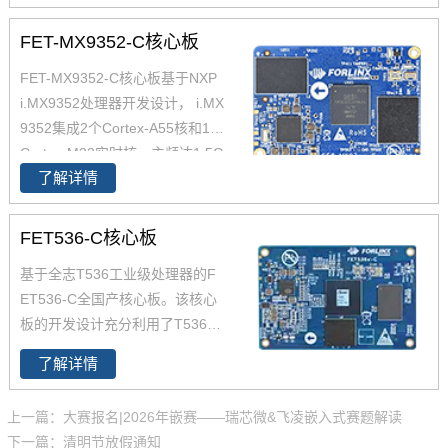
高达1.8GHz，能够提供强大的性
边缘计算、零售自动化、充电桩
能支撑。飞凌FET3588-C核心板
控制单元(TCU)、医疗设备等。
FET-MX9352-C核心板
经过了严苛的环境温度测试和压
FET-MX9352-C核心板基于NXP
力测试，确保在高端应用中能够
i.MX9352处理器开发设计， i.MX
稳定运行。您可以通过飞凌提供
9352集成2个Cortex-A55核和1个
的rk3588开发套件充分评估和验
Cortex-M33实时核，主频达1.5G
证其性能。
了解详情
Hz， 原生支持8路UART、2路Et
hernet(含1路TSN)、2路USB 2.
0、2路CAN-FD总线等常用接
FET536-C核心板
口。飞凌iMX93x系列在经市场验
基于全志T536工业级处理器的F
证的 i.MX 6和i.MX 8基础上进行
ET536-C全国产核心板。该核心
了升级，集成NPU 可加速边缘机
板的开发设计充分利用了T536处
器学习应用，i.MX9352核心板体
理器的性能优势。T536处理器的
积小巧，便于嵌入到您的产品
了解详情
主频为1.6GHz，集成了四核Cort
中。
ex-A55以及64位玄铁E907 RISC
上一篇：大赛报名|2026年嵌赛——瑞芯微&飞凌嵌入式赛题解读
-V MCU，能够提供高效的计算能
下一篇：清明节放假通知