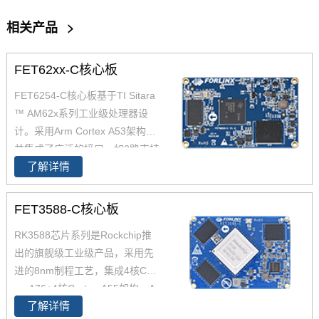
相关产品
>
FET62xx-C核心板
FET6254-C核心板基于TI Sitara
™ AM62x系列工业级处理器设
计。采用Arm Cortex A53架构，
并集成了广泛的接口，如2路支持
了解详情
TSN的千兆以太网、USB 2.0CA
N-FD，AM6254核心板兼容AM6
2x全系列处理器，提供单核、双
FET3588-C核心板
核、四核可选，功能引脚完全兼
RK3588芯片系列是Rockchip推
容，飞凌嵌入式已经适配AM625
出的旗舰级工业级产品，采用先
4 AM6231 AM6232三款芯片为
进的8nm制程工艺，集成4核Cort
您带来灵活的成本组合方案，AM
ex-A76+4核Cortex-A55架构，A
62x可应用于广泛的工业环境，
了解详情
76主频高达2.4GHz，A55核主频
如人机界面(HMI)、工业计算机、