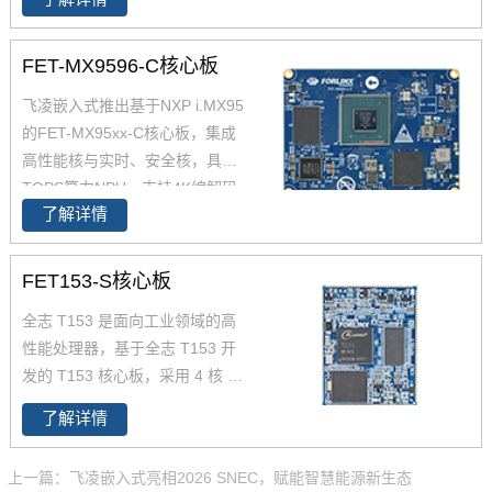
如人机界面(HMI)、工业计算机、
高达1.8GHz，能够提供强大的性
边缘计算、零售自动化、充电桩
能支撑。飞凌FET3588-C核心板
控制单元(TCU)、医疗设备等。
FET-MX9596-C核心板
经过了严苛的环境温度测试和压
飞凌嵌入式推出基于NXP i.MX95
力测试，确保在高端应用中能够
的FET-MX95xx-C核心板，集成
稳定运行。您可以通过飞凌提供
高性能核与实时、安全核，具备2
的rk3588开发套件充分评估和验
TOPS算力NPU，支持4K编解码
证其性能。
了解详情
和图形加速，适用于边缘计算、
汽车、工业物联网等领域。i.MX9
5核心板原生支持多种接口，开发
FET153-S核心板
板采用分体式设计，方便用户二
全志 T153 是面向工业领域的高
次开发。飞凌作为NXP金牌伙
性能处理器，
基于全志 T153 开
伴，提供高性能、工业级嵌入式
发的 T153 核心板，
采用 4 核 C
解决方案，助您产品快速上市，
ortex-A7+64 位 RISC-V 异构架
领先行业。选择i.MX95核心板，
了解详情
构，主频达 1.6GHz（A7）+600
选择飞凌。
MHz（RISC-V），兼顾高效数据
上一篇：飞凌嵌入式亮相2026 SNEC，赋能智慧能源新生态
处理与实时控制需求。原生支持