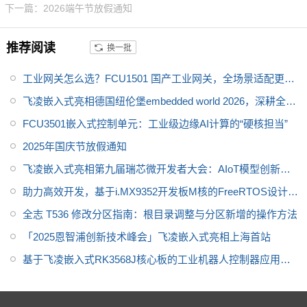
下一篇：2026端午节放假通知
3 路 GMAC 千兆以太网、2 路 C
AN-FD、LocalBus 并行总线，接
推荐阅读
换一批
口资源丰富，cpu引脚全引出，
适配多设备连接。核心板采用 10
工业网关怎么选？FCU1501 国产工业网关，全场景适配更可
0% 国产工业级元器件，-40℃~8
5℃宽温稳定运行，支持国密算法
靠
飞凌嵌入式亮相德国纽伦堡embedded world 2026，深耕全球
与安全启动，满足电力、工业控
嵌入式市场！
FCU3501嵌入式控制单元：工业级边缘AI计算的“硬核担当”
制、新能源、医疗等场景需求，
2025年国庆节放假通知
且提供 10-15 年供货保障，助力
用户产品快速落地。
飞凌嵌入式亮相第九届瑞芯微开发者大会：AIoT模型创新重
做产品
助力高效开发，基于i.MX9352开发板M核的FreeRTOS设计例
程
全志 T536 修改分区指南：根目录调整与分区新增的操作方法
「2025恩智浦创新技术峰会」飞凌嵌入式亮相上海首站
基于飞凌嵌入式RK3568J核心板的工业机器人控制器应用方
案