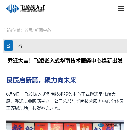
EN
在线购买
产品中心
当前位置：
首页
新闻中心
行业应用
公
行
技术与支持
司
业
乔迁大吉！飞凌嵌入式华南技术服务中心焕新出发
在线文档
动
资
方案定制
良辰启新篇，聚力向未来
态
讯
关于飞凌
6月9日，
飞凌嵌入式
华南技术服务中心正式搬迁至北航大
厦，乔迁庆典圆满举办。公司总部与华南技术服务中心全体员
天猫商城
工齐聚现场，共贺乔迁之喜。
淘宝商城
新闻中心