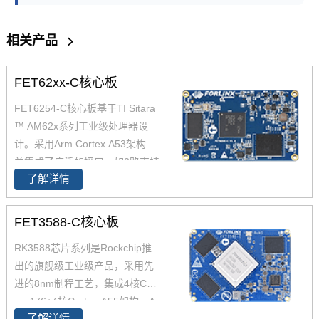
相关产品
>
FET62xx-C核心板
FET6254-C核心板基于TI Sitara
™ AM62x系列工业级处理器设
计。采用Arm Cortex A53架构，
并集成了广泛的接口，如2路支持
了解详情
TSN的千兆以太网、USB 2.0CA
N-FD，AM6254核心板兼容AM6
2x全系列处理器，提供单核、双
FET3588-C核心板
核、四核可选，功能引脚完全兼
RK3588芯片系列是Rockchip推
容，飞凌嵌入式已经适配AM625
出的旗舰级工业级产品，采用先
4 AM6231 AM6232三款芯片为
进的8nm制程工艺，集成4核Cort
您带来灵活的成本组合方案，AM
ex-A76+4核Cortex-A55架构，A
62x可应用于广泛的工业环境，
了解详情
76主频高达2.4GHz，A55核主频