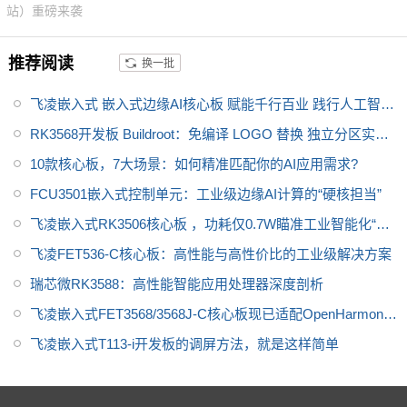
站）重磅来袭
推荐阅读
换一批
飞凌嵌入式 嵌入式边缘AI核心板 赋能千行百业 践行人工智能
+行动
RK3568开发板 Buildroot：免编译 LOGO 替换 独立分区实现
方案
10款核心板，7大场景：如何精准匹配你的AI应用需求?
FCU3501嵌入式控制单元：工业级边缘AI计算的“硬核担当”
飞凌嵌入式RK3506核心板 ，功耗仅0.7W瞄准工业智能化“最
后一公里”
飞凌FET536-C核心板：高性能与高性价比的工业级解决方案
瑞芯微RK3588：高性能智能应用处理器深度剖析
飞凌嵌入式FET3568/3568J-C核心板现已适配OpenHarmony
4.1
飞凌嵌入式T113-i开发板的调屏方法，就是这样简单