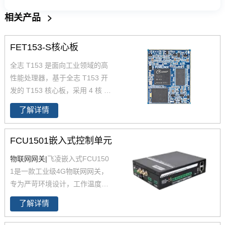
相关产品
>
FET153-S核心板
全志 T153 是面向工业领域的高
性能处理器，
基于全志 T153 开
发的 T153 核心板，
采用 4 核 C
ortex-A7+64 位 RISC-V 异构架
了解详情
构，主频达 1.6GHz（A7）+600
MHz（RISC-V），兼顾高效数据
FCU1501嵌入式控制单元
处理与实时控制需求。原生支持
3 路 GMAC 千兆以太网、2 路 C
物联网网关|
飞凌嵌入式FCU150
AN-FD、LocalBus 并行总线，接
1是一款工业级4G物联网网关，
口资源丰富，cpu引脚全引出，
专为严苛环境设计，工作温度范
适配多设备连接。核心板采用 10
围达-40℃至85℃，支持标准导
0% 国产工业级元器件，-40℃~8
了解详情
轨安装，便于集成于各类工业现
5℃宽温稳定运行，支持国密算法
场。设备配备双网口、多路RS48