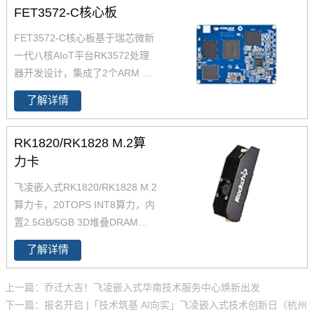
与安全启动，满足电力、工业控
FET3572-C核心板
5接口及CAN总线，可灵活接入
制、新能源、医疗等场景需求，
多种工业设备，并支持Modbus T
FET3572-C核心板基于瑞芯微新
且提供 10-15 年供货保障，助力
CP/RTU等主流协议的智能转换
一代八核AIoT平台RK3572处理
用户产品快速落地。
与透传。具备边缘计算能力，实
器开发设计，集成了2个ARM Co
现本地数据处理与远程高效协
rtex-A73和6个ARM Cortex-A53
同，保障稳定可靠的远程数据采
了解详情
高性能核，内置4TOPS超强算力
集与监控，可广泛适用于工业物
NPU，为各类边缘AI应用提供强
联网、智能终端、远程运维及储
RK1820/RK1828 M.2算
劲算力支撑。瑞芯微RK3572，
能、新能源等应用场景。
兼顾高性能、低功耗与全栈AI能
力卡
力的AIoT芯片，新一代八核AIoT
飞凌嵌入式RK1820/RK1828 M.2
芯片，双核A73+六核A53、8n
算力卡，20TOPS INT8算力，内
m、4TOPS NPU、8K解码。
置2.5GB/5GB 3D堆叠DRAM，
支持3B-7B大模型离线推理，M.2
了解详情
2280即插即用，适配RK3588/RK
3576等平台。立即咨询获取专属
上一篇：乔迁大吉！飞凌嵌入式华南技术服务中心焕新出发
方案。
下一篇：报名开启 |「技术筑基 AI向实」飞凌嵌入式技术创新日（杭州