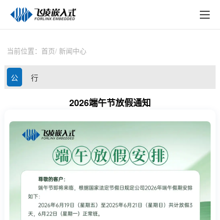
EN
在线购买
产品中心
当前位置：
首页
新闻中心
行业应用
公
行
技术与支持
司
业
2026端午节放假通知
在线文档
动
资
方案定制
态
讯
关于飞凌
天猫商城
淘宝商城
新闻中心