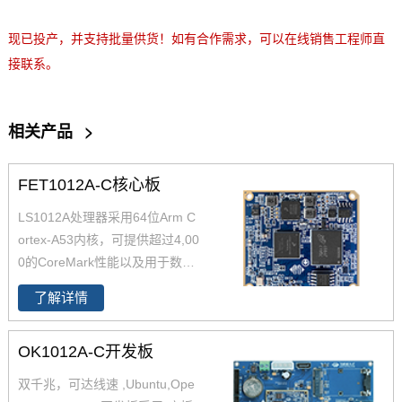
技术论坛
现已投产，并支持批量供货！如有合作需求，可以在线销售工程师直
接联系。
相关产品
>
FET1012A-C核心板
LS1012A处理器采用64位Arm C
ortex-A53内核，可提供超过4,00
0的CoreMark性能以及用于数据
包处理和安全性的硬件加速，以
了解详情
及任何1W典型电源通信处理器的
整体性能。飞凌嵌入式LS1012A
OK1012A-C开发板
核心板基于NXP公司LS1012A处
理器设计开发，主频1GHz，集多
双千兆，可达线速 ,Ubuntu,Ope
种SATA 3.0、PCIE2.0、USB3.0