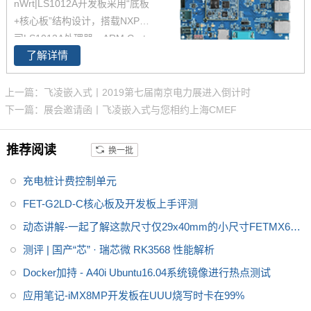
nWrt|LS1012A开发板采用“底板
高速接口于一体。支持2个真千兆
+核心板”结构设计，搭载NXP公
以太网，可达线速。LS1012A是
司LS1012A处理器，ARM Corte
一款适用于NAS、物联网网关、
了解详情
x-A53内核，主频1GHz，集多种
宽带以太网网关和工业自动化等
高速接口于一体。支持2个千兆以
市场应用的低功耗产品。
太网控制器，配备硬件包转发引
上一篇：飞凌嵌入式丨2019第七届南京电力展进入倒计时
擎，网络交换性能可达线速；同
下一篇：展会邀请函丨飞凌嵌入式与您相约上海CMEF
时可支持SATA 3.0、PCIE2.0、U
SB3.0、TF Card 等功能接口，L
推荐阅读
换一批
S1012A开发板支持Ubuntu、Op
enWrt操作系统，是一款适用于N
充电桩计费控制单元
AS、物联网网关、宽带以太网网
FET-G2LD-C核心板及开发板上手评测
关和工业自动化等市场应用的低
动态讲解-一起了解这款尺寸仅29x40mm的小尺寸FETMX6UL
功耗产品。
L-C核心板
测评 | 国产“芯” · 瑞芯微 RK3568 性能解析
Docker加持 - A40i Ubuntu16.04系统镜像进行热点测试
应用笔记-iMX8MP开发板在UUU烧写时卡在99%