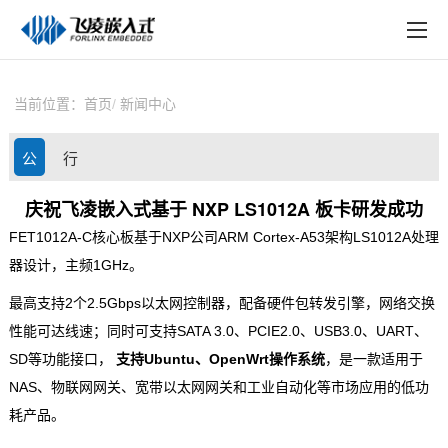
EN
在线购买
产品中心
当前位置：
首页
新闻中心
行业应用
公
行
技术与支持
司
业
庆祝飞凌嵌入式基于 NXP LS1012A 板卡研发成功
在线文档
FET1012A-C
核心板
基于
NXP
公司
ARM
Cortex
-A53架构
LS1012A
处理
动
资
方案定制
器设计，主频1GHz。
态
讯
最高支持2个2.5Gbps以太网控制器，配备硬件包转发引擎，网络交换
关于飞凌
性能可达线速；同时可支持SATA 3.0、PCIE2.0、USB3.0、UART、
天猫商城
SD等功能接口，
支持Ubuntu、OpenWrt操作系统
，是一款适用于
NAS、
物联网网关
、宽带以太网网关和工业自动化等市场应用的低功
淘宝商城
耗产品。
新闻中心