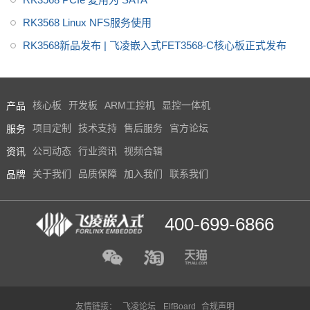
RK3568 Linux NFS服务使用
RK3568新品发布 | 飞凌嵌入式FET3568-C核心板正式发布
产品
核心板
开发板
ARM工控机
显控一体机
服务
项目定制
技术支持
售后服务
官方论坛
资讯
公司动态
行业资讯
视频合辑
品牌
关于我们
品质保障
加入我们
联系我们
400-699-6866
友情链接：
飞凌论坛
ElfBoard
合规声明