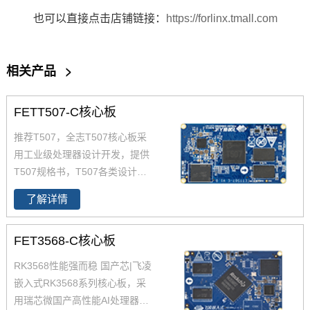
也可以直接点击店铺链接：
https://forlinx.tmall.com
相关产品
>
FETT507-C核心板
推荐T507，全志T507核心板采
用工业级处理器设计开发，提供
T507规格书，T507各类设计资
料。FETT507-C核心板集成全志
了解详情
T507四核工业级处理器设计开
发，Cortex-A53架构，主频1.5G
FET3568-C核心板
Hz，集成G31 GPU，内存2GB D
DR3L，存储8GB eMMC。整板
RK3568性能强而稳 国产芯|飞凌
工业级运行温宽，支持绝大部分
嵌入式RK3568系列核心板，采
当前流行的视频及图片格式解
用瑞芯微国产高性能AI处理器RK