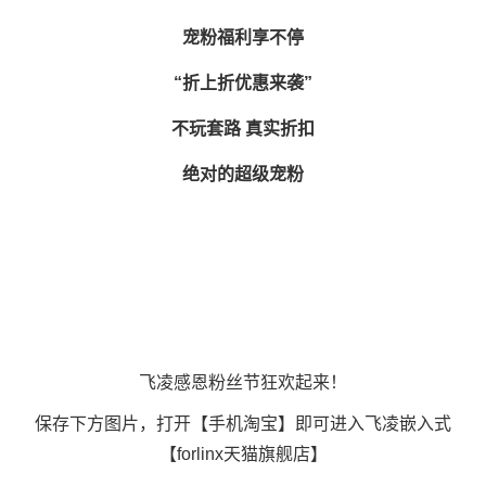
宠粉福利享不停
技术论坛
“折上折优惠来袭”
不玩套路 真实折扣
绝对的超级宠粉
飞凌感恩粉丝节狂欢起来！
保存下方图片，打开【手机淘宝】即可进入
飞凌嵌入式
【forlinx天猫旗舰店】