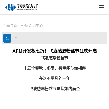
EN
在线购买
产品中心
当前位置：
首页
新闻中心
行业应用
公
行
技术与支持
司
业
ARM开发板七折！飞凌感恩粉丝节狂欢开启
在线文档
飞凌
感恩粉丝节
动
资
方案定制
十五个春秋与冬夏，有幸能与你相伴
态
讯
关于飞凌
在这不平凡的一年
天猫商城
飞凌感恩粉丝节与您如约而至
淘宝商城
新闻中心