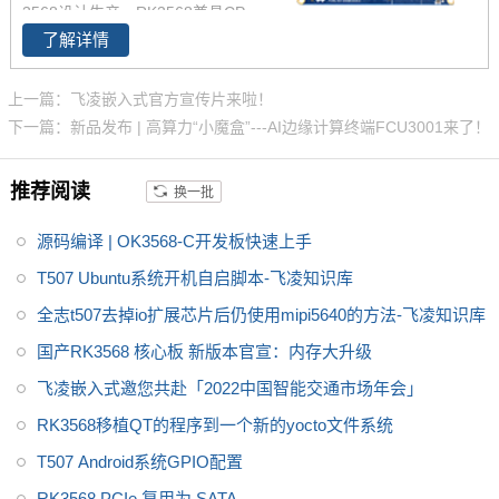
码，具有稳定可靠的工业级产品
3568设计生产，RK3568兼具CP
性能、低功耗以及丰富的用户接
了解详情
U、GPU、NPU、VPU于一身，
口等优势，搭载Linux、Androi
RK3568 性能、性价比在同类产
d、Ubuntu*操作系统，适用于车
品中具有较高优势，RK3568处
上一篇：飞凌嵌入式官方宣传片来啦！
载电子、电力、医疗、工业控
理器是一款定位中高端的通用型
下一篇：新品发布 | 高算力“小魔盒”---AI边缘计算终端FCU3001来了！
制、物联网、智能终端等领域
SoC， 飞凌RK3568核心板主要
面向工业互联网、HMI、NVR存
推荐阅读
换一批
储、车载中控、工业网关等领
域。目前RK3568系列已经批量
源码编译 | OK3568-C开发板快速上手
稳定出货
T507 Ubuntu系统开机自启脚本-飞凌知识库
全志t507去掉io扩展芯片后仍使用mipi5640的方法-飞凌知识库
国产RK3568 核心板 新版本官宣：内存大升级
飞凌嵌入式邀您共赴「2022中国智能交通市场年会」
RK3568移植QT的程序到一个新的yocto文件系统
T507 Android系统GPIO配置
RK3568 PCIe 复用为 SATA