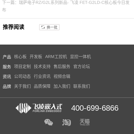
下一篇：瑞萨电子RZ/G2L系列新品- 飞凌 FET-G2LD-C核心板今日发
布
技术论坛
推荐阅读
换一批
产品
核心板
开发板
ARM工控机
显控一体机
服务
项目定制
技术支持
售后服务
官方论坛
资讯
公司动态
行业资讯
视频合辑
品牌
关于我们
品质保障
加入我们
联系我们
400-699-6866