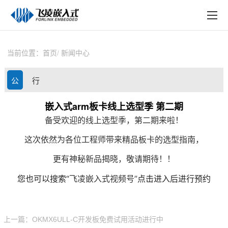
EN
在线购买
产品中心
当前位置：
首页
新闻中心
行业应用
公
行
技术与支持
司
业
嵌入式arm板卡线上选型季 第二期
在线文档
备受欢迎的线上选型季，第二期来啦！
动
资
方案定制
这次依然为各位工程师带来精品板卡的选型指南，
态
讯
关于飞凌
更有神秘新品揭晓，敬请期待！！
您
也可以
搜索“
飞凌嵌入式
视频号”
点击进入后进行
预约
天猫商城
淘宝商城
上一篇：OKMX6ULL-C开发板免费试用活动进行中
新闻中心