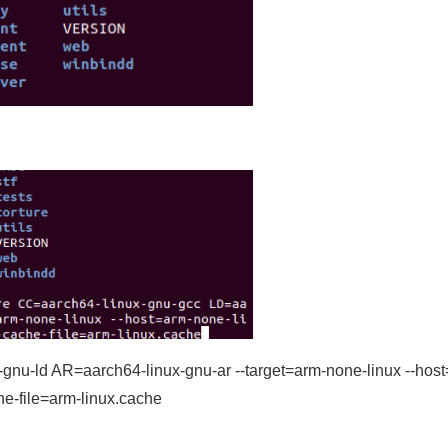
gnu-ld AR=aarch64-linux-gnu-ar --target=arm-none-linux --hos
ile=arm-linux.cache