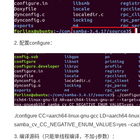
2. 配置configure：
./configure CC=aarch64-linux-gnu-gcc LD=aarch64-linux-
samba_cv_CC_NEGATIVE_ENUM_VALUES=yes --cache-f
3. 编译源码（只能单线程编译，不加-j参数）：