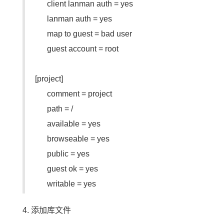
client lanman auth = yes
lanman auth = yes
map to guest = bad user
guest account = root
[project]
comment = project
path = /
available = yes
browseable = yes
public = yes
guest ok = yes
writable = yes
4. 添加库文件