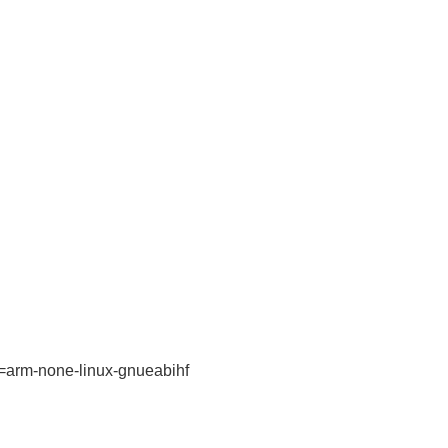
t=arm-none-linux-gnueabihf