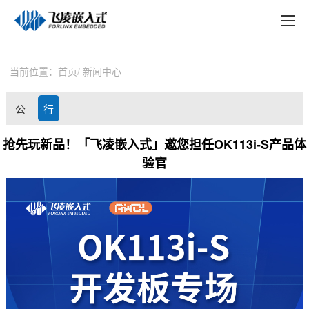
EN
在线购买
产品中心
当前位置：
首页
新闻中心
行业应用
公
行
技术与支持
司
业
抢先玩新品！「飞凌嵌入式」邀您担任OK113i-S产品体
在线文档
验官
动
资
方案定制
态
讯
关于飞凌
天猫商城
淘宝商城
新闻中心