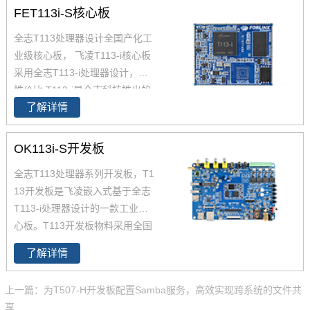
FET113i-S核心板
全志T113处理器设计全国产化工
业级核心板， 飞凌T113-i核心板
采用全志T113-i处理器设计，高
性价比 T113-i是全志科技推出的
了解详情
高性能工业控制处理器T113系
列。T113-i 主频1.2GHz，集成双
核Cortex-A7 CPU、64位玄铁C9
OK113i-S开发板
06 RISC-V CPU和HiFi4 DSP，
全志T113处理器系列开发板，T1
提供高效的计算能力；T113-i核
13开发板是飞凌嵌入式基于全志
心板整板采用工业级国产元器
T113-i处理器设计的一款工业核
件，是工业、电力、交通等关键
心板。T113开发板物料采用全国
领域实现国产化降本的优质之
产工业级元器件，全志T113 开发
选。T113性能参数及功能规格参
了解详情
板功能完善、性价比高、资料丰
数详解见参数表。推荐飞凌FET1
富。T113系列推荐飞凌T113-i开
13i核心板
上一篇：为T507-H开发板配置Samba服务，高效实现跨系统的文件共
发板，Linux系统，双核CortexA
享