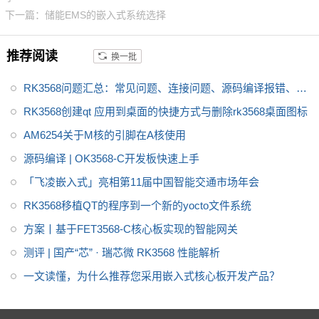
7，
64位玄铁C906 RISC-V CPU
下一篇：储能EMS的嵌入式系统选择
和HiFi4 DSP，是国产化降本的
优质选择。
推荐阅读
换一批
RK3568问题汇总：常见问题、连接问题、源码编译报错、显
示问题、PCIE问题
RK3568创建qt 应用到桌面的快捷方式与删除rk3568桌面图标
AM6254关于M核的引脚在A核使用
源码编译 | OK3568-C开发板快速上手
「飞凌嵌入式」亮相第11届中国智能交通市场年会
RK3568移植QT的程序到一个新的yocto文件系统
方案丨基于FET3568-C核心板实现的智能网关
测评 | 国产“芯” · 瑞芯微 RK3568 性能解析
一文读懂，为什么推荐您采用嵌入式核心板开发产品？