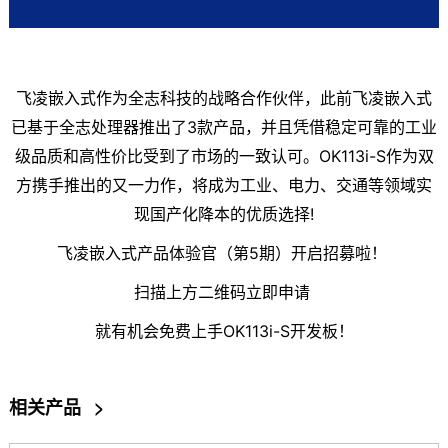
飞凌嵌入式
作为
全志
科技的战略合作伙伴，此前
飞凌
嵌入式
已基于全志处理器推出了3款产品，并且凭借稳定可靠的工业
级品质和高性价比受到了市场的一致认可。OK113i-S作为双
方携手推出的又一力作，将成为工业、
电力
、交通等领域实
现国产化降本的优质选择!
飞凌嵌入式产品体验官（第5期）开启招募啦！
扫描上方二维码立即申请
就有机会免费上手OK113i-S
开发板
！
相关产品
>