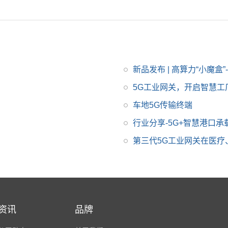
口，CoreMark跑分高
达45000。飞凌不仅仅
提供了LS1046A开发板
套件，还提供了调试心
得、LS1046A硬件数据
手册，并根据应用情况
新品发布 | 高算力“小魔盒”
发布了 LS1046A 5G C
5G工业网关，开启智慧工
PE 工业网关方案、边
车地5G传输终端
缘计算网关方案，降低
了客户二次开发的难
行业分享-5G+智慧港口承
度。更多关于LS1046A
第三代5G工业网关在医
的解决方案，产品详
情，您可以登入飞凌嵌
入式官网了解。
资讯
品牌