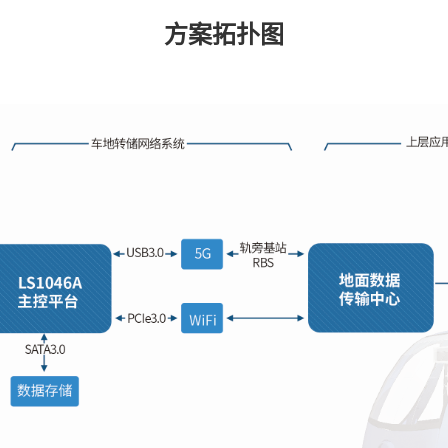
方案
拓扑图