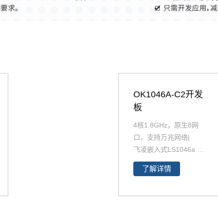
OK1046A-C2开发
板
4核1.8GHz，原生8网
口，支持万兆网络|
飞凌嵌入式LS1046a A
RM工控主板系列LS10
了解详情
46开发板 基于 NXP LS
1046A 四核Cortex A72
CPU,强大的万兆网络处
理能力和丰富的高速接