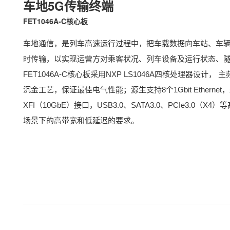
车地5G传输终端
FET1046A
-C
核心板
车地通信，是列车高速运行过程中，把
车载
数据向车站
、
车
时传输，以实现运营方对乘客状况、列车设备及运行状态、
FET1046A-C核心板采用
NXP
LS1046A
四核处理器设计， 主频最
沉金工艺，保证最佳电气性能；源生支持8个1Gbit Ethernet
XFI（10GbE）接口，USB3.0、SATA3.0、PCIe3.0（
场景下的高带宽和低延迟的要求。