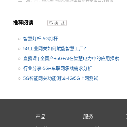
上一篇：基于iMX8MM核心板的全自动特定蛋白分析仪
理加速和高速外设相集
成，CoreMark跑分高
达45000，LS1046A强
推荐阅读
换一批
大的网络处理能力和丰
富的高速接口,适用于工
业路由、边缘计算网
智慧灯杆-5G灯杆
关、IP-PBX等产品，以
5G工业网关如何赋能智慧工厂？
及边缘计算、 能源物联
直播课 | 全国产+5G+AI在智慧电力中的应用探索
网、智慧城市、工业自
动化、视频监控等应用
行业分享-5G+车联网承载需求分析
领域。
5G智能网关功能测试-4G/5G上网测试
产品
服务