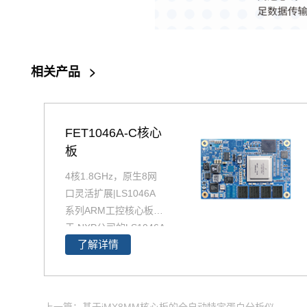
相关产品
>
FET1046A-C核心
板
4核1.8GHz，原生8网
口灵活扩展|LS1046A
系列ARM工控核心板基
于 NXP公司的LS1046A
了解详情
高性能64位ARM四核处
理器。LS1046A处理器
将四个64位ARM Corte
x-A72内核与数据包处