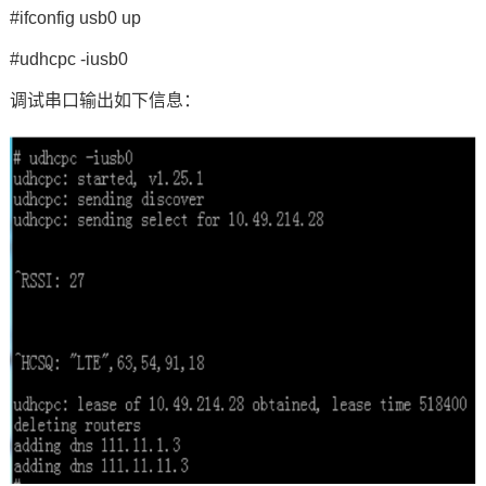
#ifconfig usb0 up
#udhcpc -iusb0
调试串口输出如下信息：