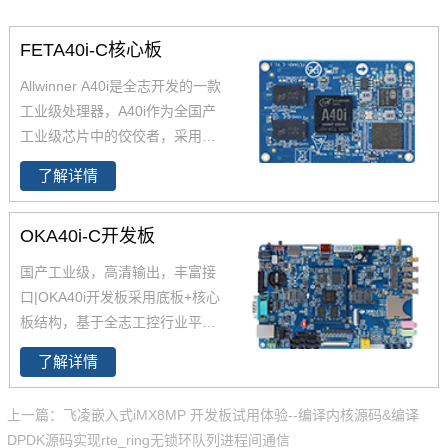
FETA40i-C核心板
Allwinner A40i是全志开发的一款
工业级处理器，A40i作为全国产
工业级芯片中的佼佼者，采用更
低功耗的4核ARM Cortex-A7架
了解详情
构,工作温度-40-85℃,是一款高性
能低功耗超高性能CPU主芯片。
OKA40i-C开发板
飞凌嵌入式深度研究全志A40i芯
片参数、原理图、datasheet规格
国产工业级，高清输出，丰富接
书推出了以FETA40i核心板为主
口|OKA40i开发板采用底板+核心
的一系列全国产工业级嵌入式计
板结构，基于全志工控行业平台
算机板卡，并提供了用于评估的
级处理器四核Cortex-A7 A40i设
A40i工控板、 A40i开发板。
了解详情
计，主频1.2GHz，集成MAli400
MP2 GPU，内存1GB/2GB DDR
上一篇：飞凌嵌入式iMX8MP 开发板试用体验--编译内核源码&编译
3L，存储8GB eMMC。
全志A40
DPDK源码实现rte_ring无锁环队列进程间通信
i
工控行业芯片平台 A40i为国产工