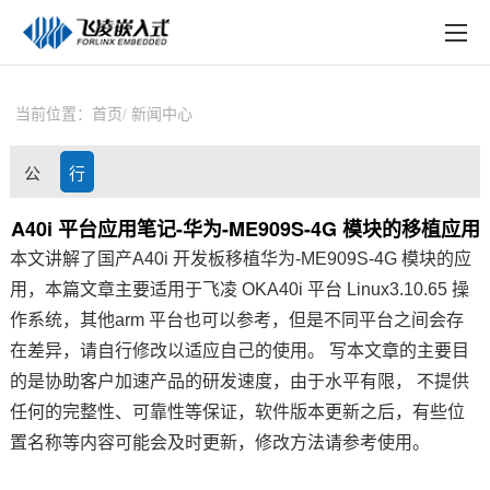
EN
在线购买
产品中心
当前位置：
首页
新闻中心
行业应用
公
行
技术与支持
司
业
A40i 平台应用笔记-华为-ME909S-4G 模块的移植应用
在线文档
本文讲解了国产
A40i
开发板
移植
华为-ME909S-4G 模块的应
动
资
方案定制
用，本篇文章主要适用于
飞凌
OKA40i 平台 Linux3.10.65 操
态
讯
作系统，其他arm 平台也可以参考，但是不同平台之间会存
关于飞凌
在差异，请自行修改以适应自己的使用。 写本文章的主要目
的是协助客户加速产品的研发速度，由于水平有限， 不提供
天猫商城
任何的完整性、可靠性等保证，软件版本更新之后，有些位
淘宝商城
置名称等内容可能会及时更新，修改方法请参考使用。
新闻中心