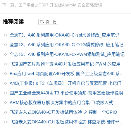
下一篇：国产平台之T507 开发板Android 安全策略漫谈
控行业芯，
全志A40i处理器代表
了Allwin在智能工业控制领域的成
推荐阅读
换一批
就。
飞凌嵌入式A40i系列OKA40i
-C开发板是飞凌推出的一款中国
全志T3、A40i系列应用-OKA40i-C-spi常见修改_应用笔记
芯，全国产级工业级开发板，适
用于
适用于基于视觉交互的工业
全志T3、A40i系列应用-OKA40i-C-OTG模式修改_应用笔记_
控制产品
V1.0
全志T3、A40i系列应用-OKA40i-C-PWM添加测试_应用笔记
飞凌国产芯片系列干货|A40i开发板应用笔记-PWM 的应用
Boa应用-web网页配置A40i开发板-国产工业级全志A40i系列
干货分享
A40i(工业级) & T3（车规级） 开机自启与屏幕配置 小窍门
国产工业级全志A40i & T3 平台使用须知-常用基础操作说明
ARM核心板在医疗解决方案中的应用合集-飞凌嵌入式
飞凌嵌入式OKA40i-C开发板试用体验 之 控制一个GPIO
飞凌嵌入式OKA40i-C开发板试用体验之 称重系统-硬件环境