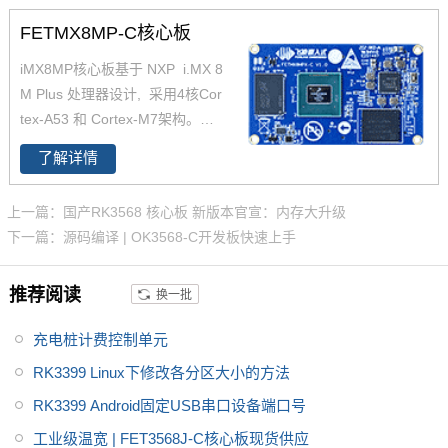
PU，AI计算能力2.3TOPS，支持
FETMX8MP-C核心板
4K，支持双图像信号处理器（IS
iMX8MP核心板基于 NXP i.MX 8
P），是一款支持LinuxQT/andro
M Plus 处理器设计, 采用4核Cor
id操作系统的iMX8MP开发板。
tex-A53 和 Cortex-M7架构。支
持双千兆网口，iMX8MP性能强
了解详情
劲最高运行速率可达2.3TOPS，
并且i.MX8MP功耗更低≤2W 。iM
上一篇：国产RK3568 核心板 新版本官宣：内存大升级
X 8M Plus系列专注于机器学习和
下一篇：源码编译 | OK3568-C开发板快速上手
视觉、高级多媒体以及具有高可
靠性的工业自动化。它旨在满足
推荐阅读
换一批
智慧家庭、楼宇、城市和工业4.0
应用的需求。飞凌iMX8MP核心
充电桩计费控制单元
板提供用户手册，iMX8MP原理
图，引脚定义等。
RK3399 Linux下修改各分区大小的方法
RK3399 Android固定USB串口设备端口号
工业级温宽 | FET3568J-C核心板现货供应