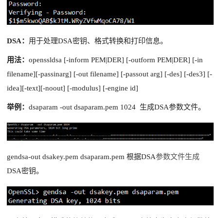
DSA：
用于处理DSA
密钥、格式转换和打印信息。
用法：
openssldsa [-inform PEM|DER] [-outform PEM|DER] [-in
filename][-passinarg] [-out filename] [-passout arg] [-des] [-des3] [-
idea][-text][-noout] [-modulus] [-engine id]
举例：
dsaparam -out dsaparam.pem 1024
生成
DSA参数文件
。
gendsa-out dsakey.pem dsaparam.pem
根据DSA
参数文件生成
DSA密钥。