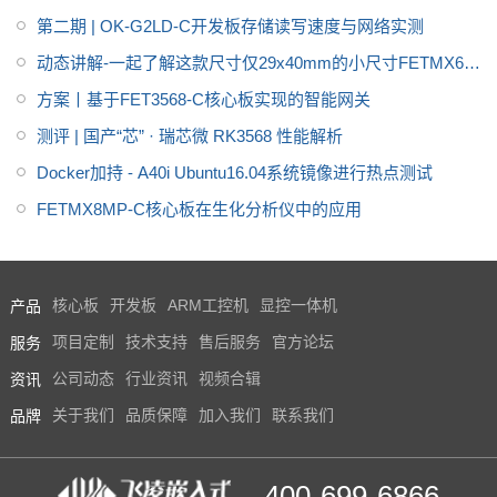
第二期 | OK-G2LD-C开发板存储读写速度与网络实测
动态讲解-一起了解这款尺寸仅29x40mm的小尺寸FETMX6UL
L-C核心板
方案丨基于FET3568-C核心板实现的智能网关
测评 | 国产“芯” · 瑞芯微 RK3568 性能解析
Docker加持 - A40i Ubuntu16.04系统镜像进行热点测试
FETMX8MP-C核心板在生化分析仪中的应用
产品
核心板
开发板
ARM工控机
显控一体机
服务
项目定制
技术支持
售后服务
官方论坛
资讯
公司动态
行业资讯
视频合辑
品牌
关于我们
品质保障
加入我们
联系我们
400-699-6866