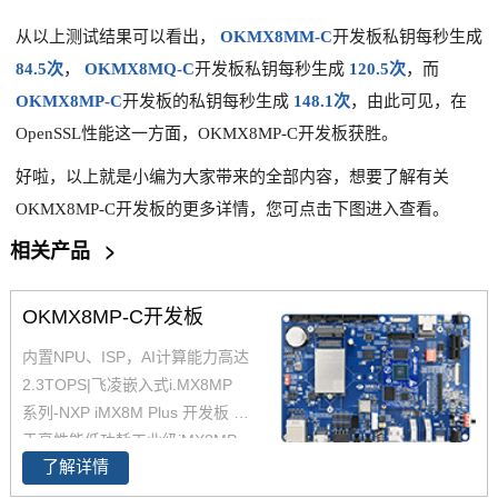
从以上测试结果可以看出，
OKMX8MM-C
开发板私钥每秒生成
84.5次
，
OKMX8MQ-C
开发板私钥每秒生成
120.5次
，而
OKMX8MP-C
开发板的私钥每秒生成
148.1次
，由此可见，在
OpenSSL性能这一方面，OKMX8MP-C开发板获胜。
好啦，以上就是小编为大家带来的全部内容，
想要了解有关
OKMX8MP-C开发板的更多详情，您可点击下图进入查看。
相关产品
>
OKMX8MP-C开发板
内置NPU、ISP，AI计算能力高达
2.3TOPS|飞凌嵌入式i.MX8MP
系列-NXP iMX8M Plus 开发板 基
于高性能低功耗工业级iMX8MP
了解详情
核心板设计，支持多种多种高速
通信接口。iMX8MP开发板内置N