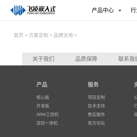
产品中心
行
首页
>
方案定制
>
品牌天地
>
关于我们
品质保障
联系我
产品
服务
核心板
项目定制
开发板
技术支持
ARM工控机
售后服务
显控一体机
官方论坛