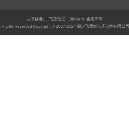
友情链接：
飞凌论坛
ElfBoard
合规声明
ights Reserved
Copyright © 2007-2024 保定飞凌嵌入式技术有限公司 All