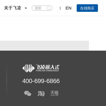
搜
关于飞凌
EN
在线购买
索
400-699-6866