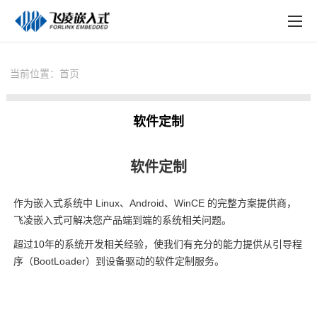
EN
在线购买
产品中心
当前位置：
首页
行业应用
软件定制
技术与支持
在线文档
软件定制
方案定制
作为
嵌入式
系统中 Linux、Android、WinCE 的完整
方案
提供商，
关于飞凌
飞凌嵌入式
可解决您产品端到端的系统相关问题。
超过10年的系统开发相关经验，使我们有充分的能力提供从引导程
天猫商城
序（BootLoader）到设备驱动的软件定制服务。
淘宝商城
新闻中心